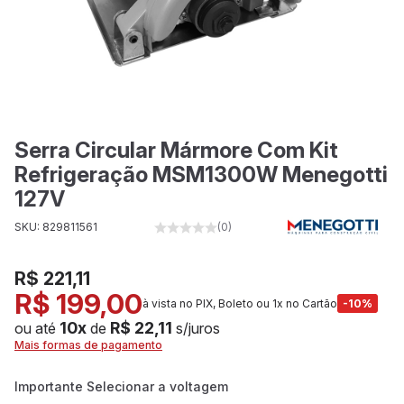
Serra Circular Mármore Com Kit
Refrigeração MSM1300W Menegotti
127V
SKU: 829811561
(0)
R$ 221,11
R$ 199,00
à vista no PIX, Boleto ou 1x no Cartão
-10%
10x
R$ 22,11
ou até
de
s/juros
Mais formas de pagamento
Importante Selecionar a voltagem