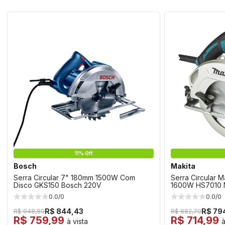
11% Off
Bosch
Makita
Serra Circular 7" 180mm 1500W Com
Serra Circular M
Disco GKS150 Bosch 220V
1600W HS7010 M
0.0/0
0.0/0
R$ 844,43
R$ 79
R$ 948,80
R$ 882,70
R$ 759,99
R$ 714,99
à vista
à