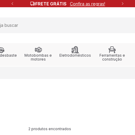
FRETE GRÁTIS
Confira as regras!
 desbaste
Motobombas e
Eletrodomésticos
Ferramentas e
motores
construção
2 produtos encontrados