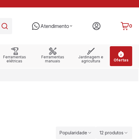
PARCELE EM ATÉ 10X SEM JUROS
RE
Atendimento
0
Ferramentas
Ferramentas
Jardinagem e
Ofertas
elétricas
manuais
agricultura
Popularidade
12 produtos