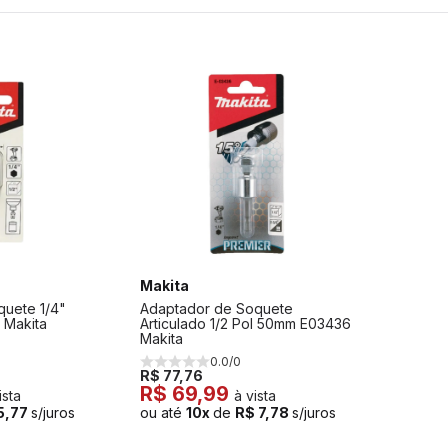
Makita
quete 1/4"
Adaptador de Soquete
 Makita
Articulado 1/2 Pol 50mm E03436
Makita
0.0/0
R$ 77,76
R$ 69,99
ista
à vista
5,77
s/juros
ou até
10x
de
R$ 7,78
s/juros