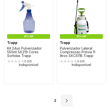
10% Off
10% Off
Trapp
Trapp
Kit 24un Pulverizador
Pulverizador Lateral
550ml SX219 Cores
Compressao Prévia 11
Sortidas Trapp
litros SXCS11B Trapp
0.0/0
0.0/0
Indisponível
Indisponível
1
2