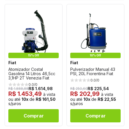
15% Off
10% Off
Fiat
Fiat
Atomizador Costal
Pulverizador Manual 43
Gasolina 14 Litros 46,5cc
PSI, 20L Fiorentina Fiat
3,1HP 2T Venezia Fiat
0.0/0
0.0/0
R$ 1.614,98
R$ 225,54
R$ 1.888,88
R$ 250,60
R$ 1.453,49
R$ 202,99
à vista
à vista
ou até
10x
de
R$ 161,50
ou até
10x
de
R$ 22,55
s/juros
s/juros
Comprar
Comprar