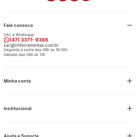
Fale conosco
SAC e Whatsapp
(47) 3371- 9386
sac@rmferramentas.com.br
Segunda à sexta das 08h às 18:30h
Sábado das 08h às 12h
Minha conta
Meus Pedidos
Endereço de Entrega
Alterar Senha
Alterar Cadastro
Institucional
Sobre a RM Ferramentas
Politica de Privacidade
Regras Frete Grátis
Ajuda e Suporte