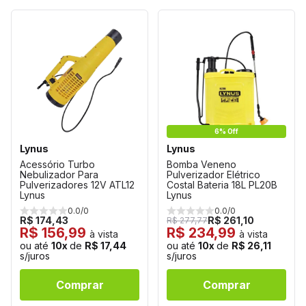
6% Off
Lynus
Lynus
Acessório Turbo
Bomba Veneno
Nebulizador Para
Pulverizador Elétrico
Pulverizadores 12V ATL12
Costal Bateria 18L PL20B
Lynus
Lynus
0.0/0
0.0/0
R$ 174,43
R$ 261,10
R$ 277,77
R$ 156,99
R$ 234,99
à vista
à vista
ou até
10x
de
R$ 17,44
ou até
10x
de
R$ 26,11
s/juros
s/juros
Comprar
Comprar