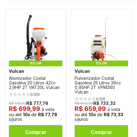
15% Off
11% Off
Vulcan
Vulcan
Atomizador Costal
Pulverizador Costal
Gasolina 20 Litros 42cc
Gasolina 25 Litros 26cc
2,9HP 2T VAT20L Vulcan
0,95HP 2T VPM260
Vulcan
0.0/0
0.0/0
R$ 777,76
R$ 733,32
R$ 915,02
R$ 823,96
R$ 699,99
R$ 659,99
à vista
à vista
ou até
10x
de
R$ 77,78
ou até
10x
de
R$ 73,33
s/juros
s/juros
Comprar
Comprar