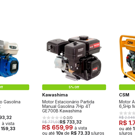
ff
5% Off
Kawashima
CSM
io Gasolina
Motor Estacionário Partida
Motor 
t
Manual Gasolina 7Hp 4T
6,5Hp 
GE700B Kawashima
593,32
R$ 2.046
0.0/0
9
R$ 733,32
R$ 1.
R$ 771,92
à vista
R$ 659,99
à vista
 159,33
ou até
ou até
10x
de
R$ 73,33
s/juros
s/juros