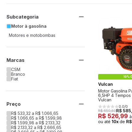
Subcategoria
Motor à gasolina
Motores e motobombas
Marcas
CSM
Branco
10% O
Fiat
Vulcan
Motor Gasolina P
6,5HP 4 Tempos
Vulcan
Preço
0.0/0
R$ 585
R$ 650,60
R$ 533,32 a R$ 1.066,65
R$ 526,99
à
R$ 1.066,65 a R$ 1.599,98
ou até
10x
de
R$
R$ 1.599,98 a R$ 2.133,32
R$ 2.133,32 a R$ 2.666,65