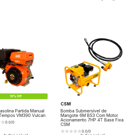
10% Off
CSM
asolina Partida Manual
Bomba Submersível de
 Tempos VM390 Vulcan
Mangote 6M BS3 Com Motor
Acionamento 7HP 4T Base Fixa
0.0/0
CSM
0.0/0