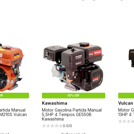
ff
10% Off
Kawashima
Vulcan
artida Manual
Motor Gasolina Partida Manual
Motor G
M210S Vulcan
5,5HP 4 Tempos GE550B
13HP 4
Kawashima
0.0/0