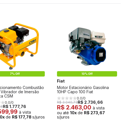
7% Off
10% Off
Fiat
Acionamento Combustão
Motor Estacionário Gasolina
Vibrador de Imersão
10HP Capo 100 Fiat
xa CSM
0.0/0
R$ 2.736,66
R$ 3.040,73
0.0/0
R$ 1.777,76
R$ 2.463,00
58
à vista
.599,99
à vista
ou até
10x
de
R$ 273,67
10x
de
R$ 177,78
s/juros
s/juros