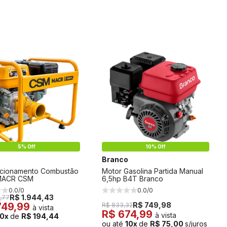
5% Off
10% Off
Branco
Acionamento Combustão
Motor Gasolina Partida Manual
MACR CSM
6,5hp B4T Branco
0.0/0
0.0/0
R$ 1.944,43
,77
749,99
R$ 749,98
R$ 833,32
à vista
R$ 674,99
à vista
10x
de
R$ 194,44
ou até
10x
de
R$ 75,00
s/juros