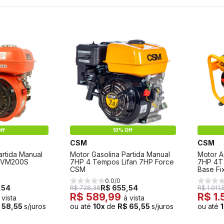
ff
10% Off
CSM
CSM
artida Manual
Motor Gasolina Partida Manual
Motor 
 VM200S
7HP 4 Tempos Lifan 7HP Force
7HP 4T 
CSM
Base Fi
0.0/0
,54
R$ 655,54
R$ 728,38
R$ 1.911,
R$ 589,99
R$ 1
 vista
à vista
 58,55
s/juros
ou até
10x
de
R$ 65,55
s/juros
ou até