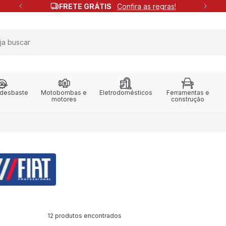
FRETE GRÁTIS
Confira as regras!
 desbaste
Motobombas e
Eletrodomésticos
Ferramentas e
motores
construção
12 produtos encontrados