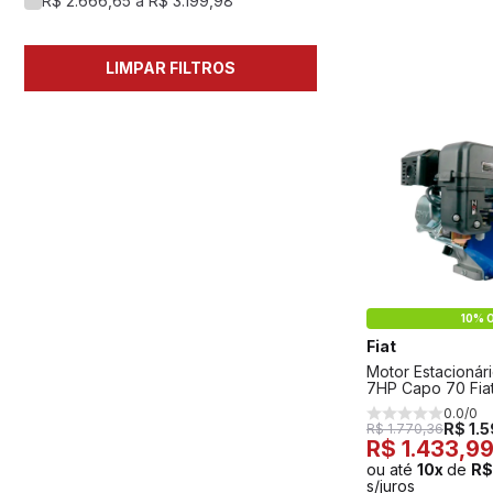
R$ 2.666,65 a R$ 3.199,98
LIMPAR FILTROS
10% O
Fiat
Motor Estacionár
7HP Capo 70 Fia
0.0/0
R$ 1.
R$ 1.770,36
R$ 1.433,9
ou até
10x
de
R$
s/juros