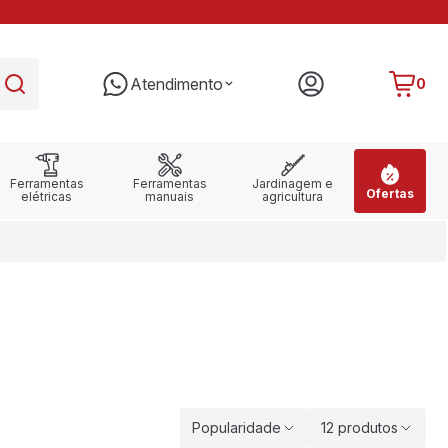
PARCELE EM ATÉ 10X SEM JUROS
RE
Atendimento
0
Ferramentas
Ferramentas
Jardinagem e
Ofertas
elétricas
manuais
agricultura
Popularidade
12 produtos