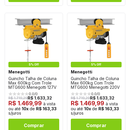
5% Off
5% Off
Menegotti
Menegotti
Guincho Talha de Coluna
Guincho Talha de Coluna
Max 600kg Com Trole
Max 600kg Com Trole
MTG600 Menegotti 127V
MTG600 Menegotti 220V
0.0/0
0.0/0
R$ 1.633,32
R$ 1.633,32
R$ 1.719,29
R$ 1.719,29
R$ 1.469,99
R$ 1.469,99
à vista
à vista
ou até
10x
de
R$ 163,33
ou até
10x
de
R$ 163,33
s/juros
s/juros
Comprar
Comprar