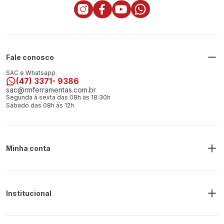
Fale conosco
SAC e Whatsapp
(47) 3371- 9386
sac@rmferramentas.com.br
Segunda à sexta das 08h às 18:30h
Sábado das 08h às 12h
Minha conta
Meus Pedidos
Endereço de Entrega
Alterar Senha
Alterar Cadastro
Institucional
Sobre a RM Ferramentas
Politica de Privacidade