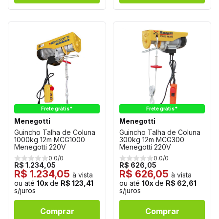
Frete grátis*
Frete grátis*
Menegotti
Menegotti
Guincho Talha de Coluna
Guincho Talha de Coluna
1000kg 12m MCG1000
300kg 12m MCG300
Menegotti 220V
Menegotti 220V
0.0/0
0.0/0
R$ 1.234,05
R$ 626,05
R$ 1.234,05
R$ 626,05
à vista
à vista
ou até
10x
de
R$ 123,41
ou até
10x
de
R$ 62,61
s/juros
s/juros
Comprar
Comprar