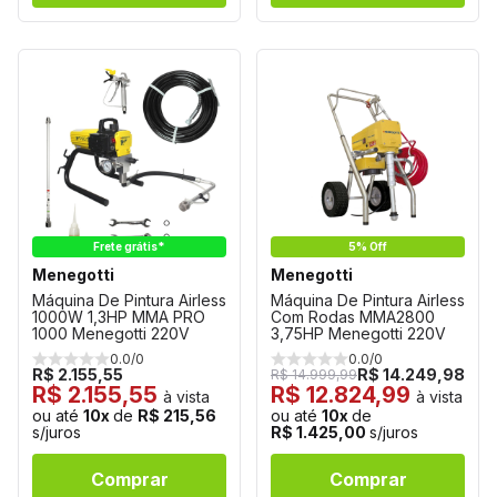
Frete grátis*
5% Off
Menegotti
Menegotti
Máquina De Pintura Airless
Máquina De Pintura Airless
1000W 1,3HP MMA PRO
Com Rodas MMA2800
1000 Menegotti 220V
3,75HP Menegotti 220V
0.0/0
0.0/0
R$ 2.155,55
R$ 14.249,98
R$ 14.999,99
R$ 2.155,55
R$ 12.824,99
à vista
à vista
ou até
10x
de
R$ 215,56
ou até
10x
de
s/juros
R$ 1.425,00
s/juros
Comprar
Comprar