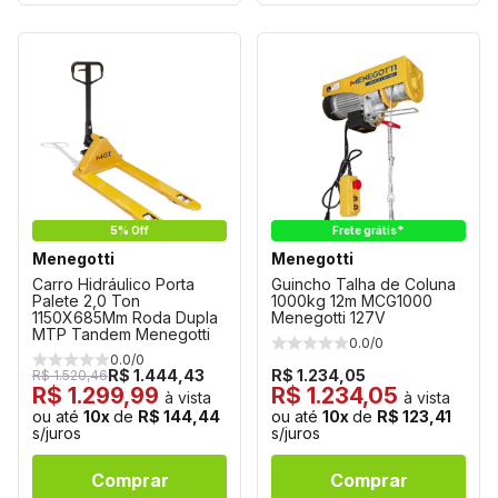
5% Off
Frete grátis*
Menegotti
Menegotti
Carro Hidráulico Porta
Guincho Talha de Coluna
Palete 2,0 Ton
1000kg 12m MCG1000
1150X685Mm Roda Dupla
Menegotti 127V
MTP Tandem Menegotti
0.0/0
0.0/0
R$ 1.444,43
R$ 1.234,05
R$ 1.520,46
R$ 1.299,99
R$ 1.234,05
à vista
à vista
ou até
10x
de
R$ 144,44
ou até
10x
de
R$ 123,41
s/juros
s/juros
Comprar
Comprar