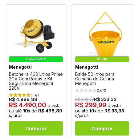
Frete grátis*
9% Off
Menegotti
Menegotti
Betoneira 400 Litros Prime
Balde 50 litros para
2CV Com Rodas e Kit
Guincho de Coluna
Segurança Menegotti
Menegotti
220V
0.0/0
5.0/1
R$ 4.988,88
R$ 333,32
R$ 366,29
R$ 4.490,00
R$ 299,99
à vista
à vista
ou até
10x
de
R$ 498,89
ou até
10x
de
R$ 33,33
s/juros
s/juros
Comprar
Comprar