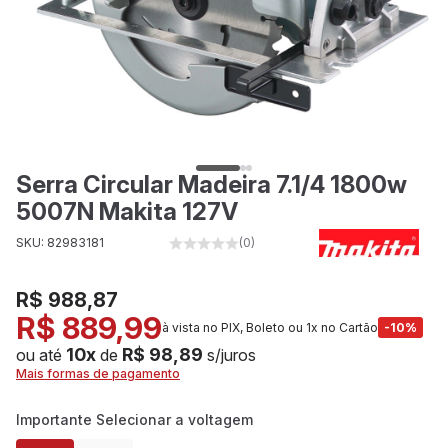
Serra Circular Madeira 7.1/4 1800w
5007N Makita 127V
SKU: 82983181
(0)
R$ 988,87
R$ 889,99
à vista no PIX, Boleto ou 1x no Cartão
-10%
10x
R$ 98,89
ou até
de
s/juros
Mais formas de pagamento
Importante Selecionar a voltagem