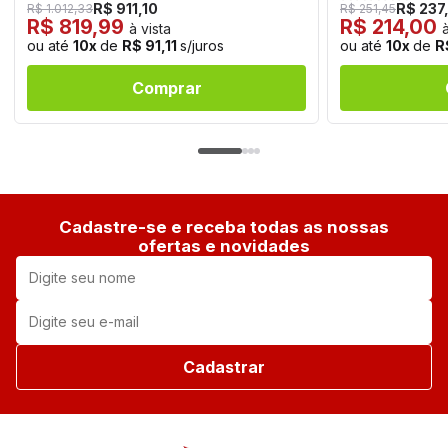
R$ 911,10
R$ 237
R$ 1.012,33
R$ 251,45
R$ 819,99
R$ 214,00
à vista
à
ou até
10x
de
R$ 91,11
s/juros
ou até
10x
de
R
Comprar
Cadastre-se e receba todas as nossas
ofertas e novidades
Cadastrar