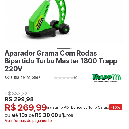
Aparador Grama Com Rodas
Bipartido Turbo Master 1800 Trapp
220V
SKU: 15815916110562
(0)
R$ 333,32
R$ 299,98
R$ 269,99
à vista no PIX, Boleto ou 1x no Cartão
-10%
10x
R$ 30,00
ou até
de
s/juros
Mais formas de pagamento