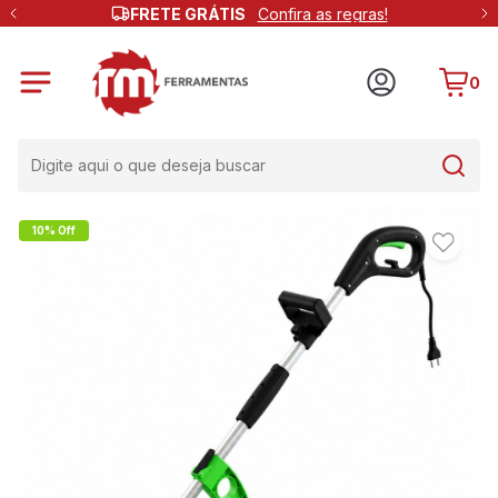
FRETE GRÁTIS
Confira as regras!
0
10% Off