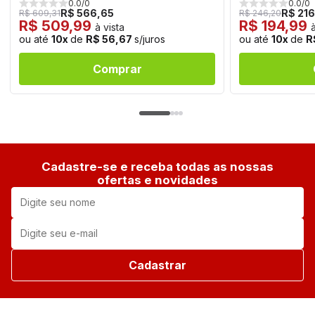
0.0/0
0.0/0
R$ 566,65
R$ 216
R$ 609,31
R$ 246,20
R$ 509,99
R$ 194,99
à vista
à
ou até
10x
de
R$ 56,67
s/juros
ou até
10x
de
R
Comprar
Cadastre-se e receba todas as nossas
ofertas e novidades
Cadastrar