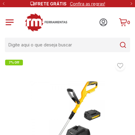
FRETE GRÁTIS
Confira as regras!
0
7% Off