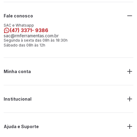
Fale conosco
SAC e Whatsapp
(47) 3371- 9386
sac@rmferramentas.com.br
Segunda à sexta das 08h às 18:30h
Sábado das 08h às 12h
Minha conta
Meus Pedidos
Endereço de Entrega
Alterar Senha
Alterar Cadastro
Institucional
Sobre a RM Ferramentas
Politica de Privacidade
Regras Frete Grátis
Ajuda e Suporte
Trocas e devoluções