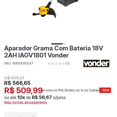
Aparador Grama Com Bateria 18V
2AH IAGV1801 Vonder
SKU: 158159161247
(0)
R$ 609,31
R$ 566,65
R$ 509,99
à vista no PIX, Boleto ou 1x no Cartão
-10%
10x
R$ 56,67
ou até
de
s/juros
Mais formas de pagamento