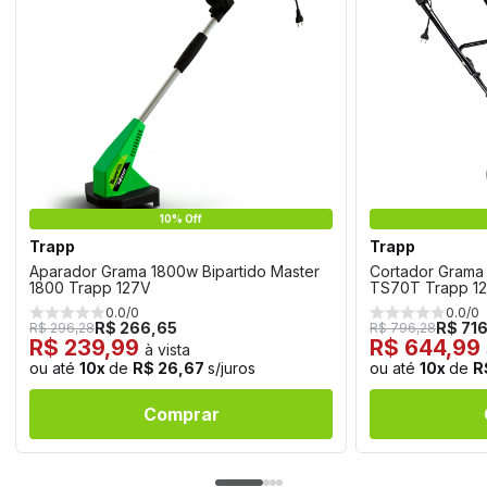
10% Off
Trapp
Trapp
Aparador Grama 1800w Bipartido Master
Cortador Grama 
1800 Trapp 127V
TS70T Trapp 1
0.0/0
0.0/0
R$ 266,65
R$ 71
R$ 296,28
R$ 796,28
R$ 239,99
R$ 644,99
à vista
ou até
10x
de
R$ 26,67
s/juros
ou até
10x
de
R
Comprar