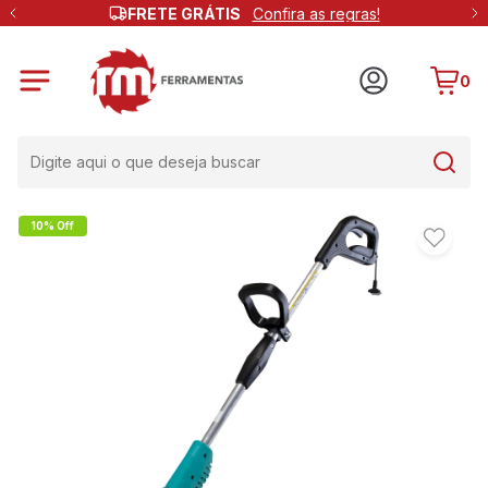
FRETE GRÁTIS
Confira as regras!
0
10% Off