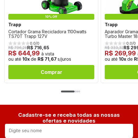
10% Off
Trapp
Trapp
Cortador Grama Recicladora 1100watts
Aparador Grama
TS70T Trapp 127V
Turbo Master 1
0.0/0
0.0/0
R$ 716,65
R$ 29
R$ 796,28
R$ 333,32
R$ 644,99
R$ 269,99
à vista
ou até
10x
de
R$ 71,67
s/juros
ou até
10x
de
R
Comprar
Cadastre-se e receba todas as nossas
ofertas e novidades