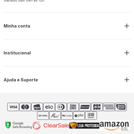
Sábado das 08h às 12h
Minha conta
Meus Pedidos
Endereço de Entrega
Alterar Senha
Alterar Cadastro
Institucional
Sobre a RM Ferramentas
Politica de Privacidade
Regras Frete Grátis
Ajuda e Suporte
Trocas e devoluções
Prazos de Entrega
Contato