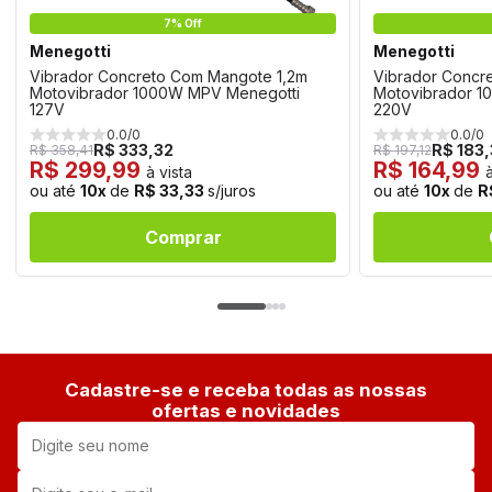
7% Off
Menegotti
Menegotti
Vibrador Concreto Com Mangote 1,2m
Vibrador Concr
Motovibrador 1000W MPV Menegotti
Motovibrador 1
127V
220V
0.0/0
0.0/0
R$ 333,32
R$ 183
R$ 358,41
R$ 197,12
R$ 299,99
R$ 164,99
à vista
à
ou até
10x
de
R$ 33,33
s/juros
ou até
10x
de
R
Comprar
Cadastre-se e receba todas as nossas
ofertas e novidades