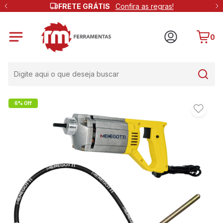
FRETE GRÁTIS
Confira as regras!
0
6% Off