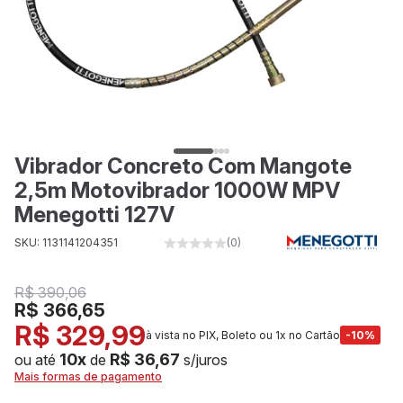
Vibrador Concreto Com Mangote
2,5m Motovibrador 1000W MPV
Menegotti 127V
SKU: 1131141204351
(0)
R$ 390,06
R$ 366,65
R$ 329,99
à vista no PIX, Boleto ou 1x no Cartão
-10%
10x
R$ 36,67
ou até
de
s/juros
Mais formas de pagamento