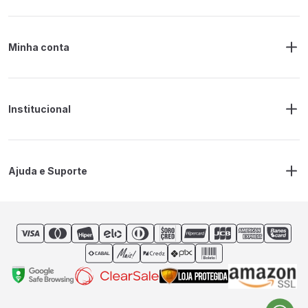
Minha conta
Meus Pedidos
Endereço de Entrega
Alterar Senha
Alterar Cadastro
Institucional
Sobre a RM Ferramentas
Politica de Privacidade
Regras Frete Grátis
Ajuda e Suporte
Trocas e devoluções
Prazos de Entrega
Contato