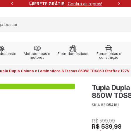
FRETE GRÁTIS
Confira as regras!
 desbaste
Motobombas e
Eletrodomésticos
Ferramentas e
motores
construção
upia Dupla Coluna e Laminadora 6 Fresas 850W TDS850 Starflex 127V
Tupia Dupla
850W TDS85
SKU: 821054161
R$ 599,99
R$ 539,98