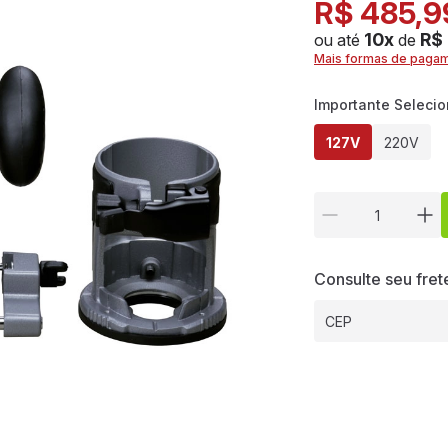
R$ 485,9
10x
R$
ou até
de
Mais formas de paga
Importante Seleci
127V
220V
Consulte seu fret