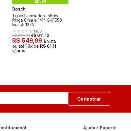
12% Off
Bosch
Tupia Laminadora 550w
Pinça 6mm e 1/4" GKF550
Bosch 127V
0.0/0
R$ 611,10
R$ 694,43
R$ 549,99
à vista
ou até
10x
de
R$ 61,11
s/juros
Cadastrar
Institucional
Ajuda e Suporte