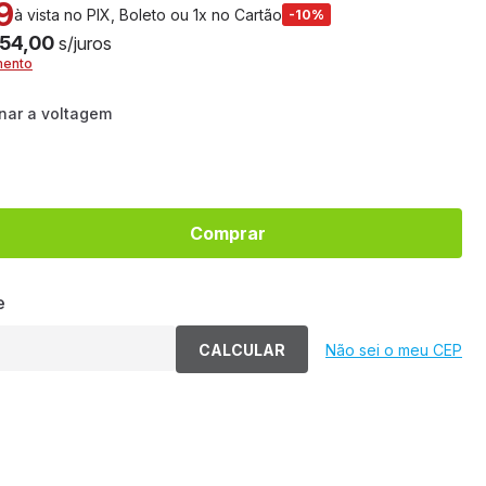
9
à vista no PIX, Boleto ou 1x no Cartão
-10%
 54,00
s/juros
mento
onar a voltagem
Comprar
e
CALCULAR
Não sei o meu CEP