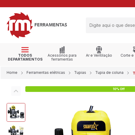
RETIRE NA LOJA
TODOS
Acessórios para
Ar e Ventilação
Corte e
DEPARTAMENTOS
ferramentas
Home
Ferramentas elétricas
Tupias
Tupia de coluna
T
10% Off