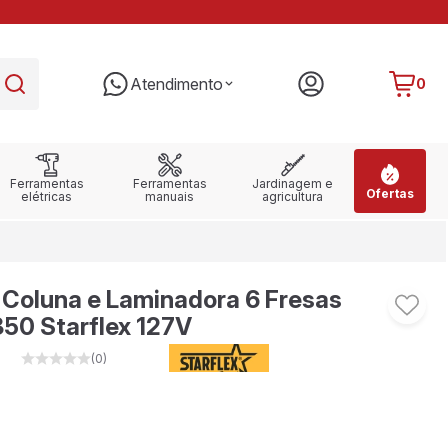
PARCELE EM ATÉ 10X SEM JUROS
RE
Atendimento
0
Ferramentas
Ferramentas
Jardinagem e
Ofertas
elétricas
manuais
agricultura
 Coluna e Laminadora 6 Fresas
0 Starflex 127V
(0)