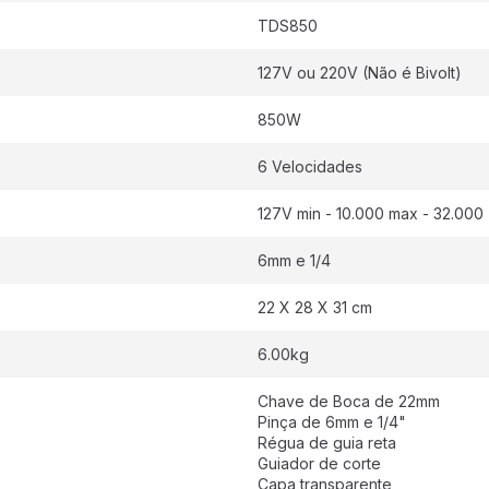
TDS850
127V ou 220V (Não é Bivolt)
850W
6 Velocidades
127V min - 10.000 max - 32.000 
6mm e 1/4
22 X 28 X 31 cm
6.00kg
Chave de Boca de 22mm
Pinça de 6mm e 1/4"
Régua de guia reta
Guiador de corte
Capa transparente