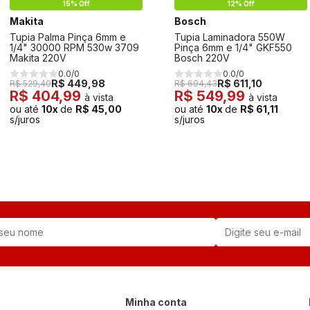
15% Off
12% Off
Makita
Bosch
Tupia Palma Pinça 6mm e
Tupia Laminadora 550W
1/4" 30000 RPM 530w 3709
Pinça 6mm e 1/4" GKF550
Makita 220V
Bosch 220V
0.0/0
0.0/0
R$ 449,98
R$ 611,10
R$ 529,40
R$ 694,43
R$ 404,99
R$ 549,99
à vista
à vista
ou até
10x
de
R$ 45,00
ou até
10x
de
R$ 61,11
s/juros
s/juros
Minha conta