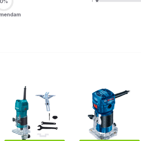
0%
1
omendam