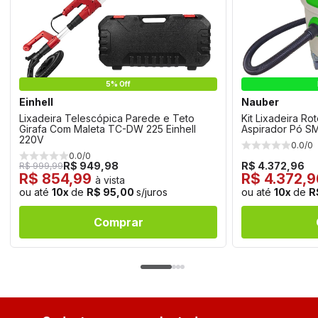
5% Off
Einhell
Nauber
Lixadeira Telescópica Parede e Teto
Kit Lixadeira Ro
Girafa Com Maleta TC-DW 225 Einhell
Aspirador Pó 
220V
0.0/0
0.0/0
R$ 949,98
R$ 4.372,96
R$ 999,99
R$ 854,99
R$ 4.372,
à vista
ou até
10x
de
R$ 95,00
s/juros
ou até
10x
de
R
Comprar