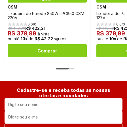
CSM
CSM
Lixadeira de Parede 850W LPC850 CSM
Lixadeira de P
220V
127V
0.0/0
0.0/0
R$ 422,21
R$ 42
R$ 479,79
R$ 479,79
R$ 379,99
R$ 379,99
à vista
ou até
10x
de
R$ 42,22
s/juros
ou até
10x
de
R
Comprar
Cadastre-se e receba todas as nossas
ofertas e novidades