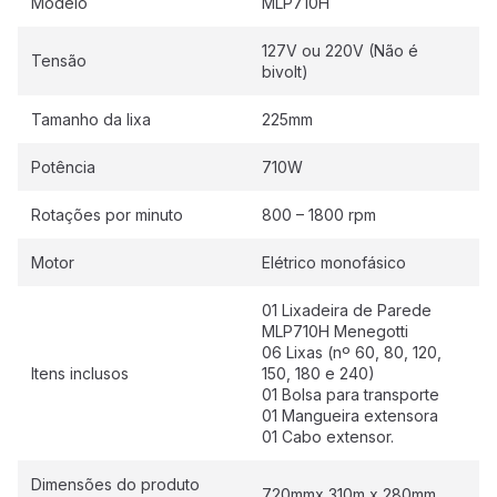
Modelo
MLP710H
127V ou 220V (Não é
Tensão
bivolt)
Tamanho da lixa
225mm
Potência
710W
Rotações por minuto
800 – 1800 rpm
Motor
Elétrico monofásico
01 Lixadeira de Parede
MLP710H Menegotti
06 Lixas (nº 60, 80, 120,
Itens inclusos
150, 180 e 240)
01 Bolsa para transporte
01 Mangueira extensora
01 Cabo extensor.
Dimensões do produto
720mmx 310m x 280mm