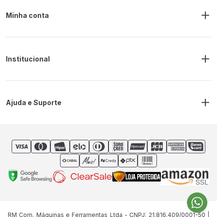
Minha conta
Meus Pedidos
Endereço de Entrega
Alterar Senha
Alterar Cadastro
Institucional
Sobre a RM Ferramentas
Politica de Privacidade
Regras Frete Grátis
Ajuda e Suporte
Trocas e devoluções
Prazos de Entrega
Contato
RM Com. Máquinas e Ferramentas Ltda - CNPJ: 21.816.409/0001-50 |