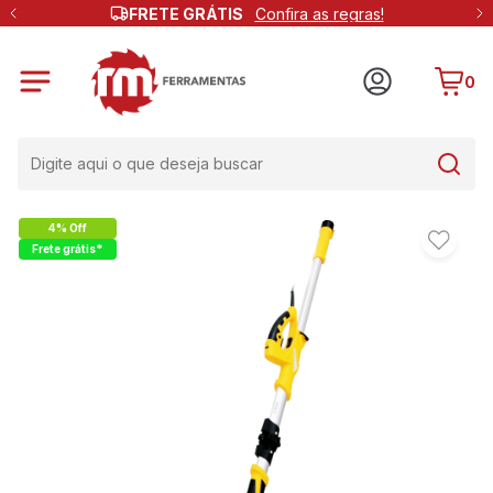
FRETE GRÁTIS
Confira as regras!
0
4% Off
Frete grátis*