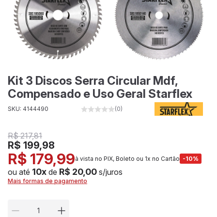
Kit 3 Discos Serra Circular Mdf,
Compensado e Uso Geral Starflex
SKU: 4144490
(0)
R$ 217,81
R$ 199,98
R$ 179,99
à vista no PIX, Boleto ou 1x no Cartão
-10%
10x
R$ 20,00
ou até
de
s/juros
Mais formas de pagamento