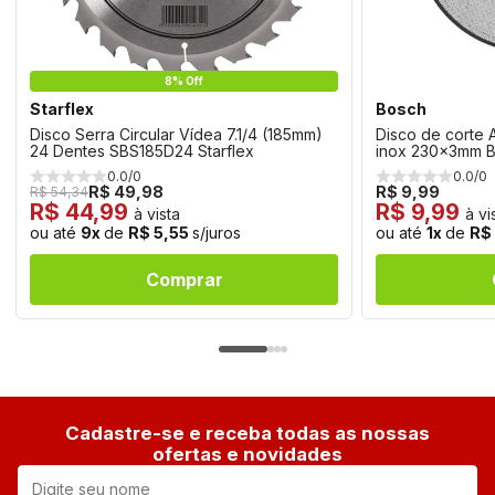
8% Off
Starflex
Bosch
Disco Serra Circular Vídea 7.1/4 (185mm)
Disco de corte 
24 Dentes SBS185D24 Starflex
inox 230x3mm 
0.0/0
0.0/0
R$ 49,98
R$ 9,99
R$ 54,34
R$ 44,99
R$ 9,99
à vista
à vi
ou até
9x
de
R$ 5,55
s/juros
ou até
1x
de
R$
Comprar
Cadastre-se e receba todas as nossas
ofertas e novidades