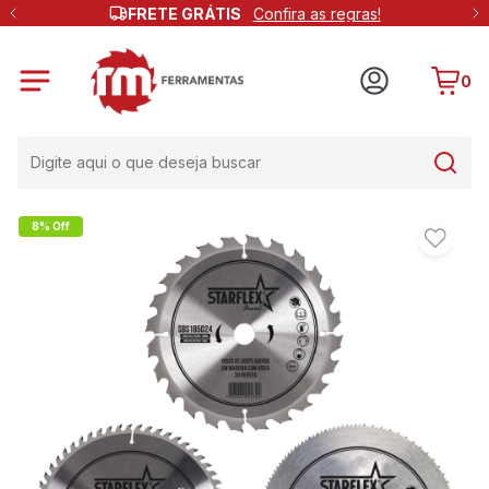
FRETE GRÁTIS
Confira as regras!
0
8% Off