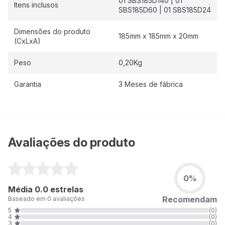
01 SBS185D140 | 01
Itens inclusos
SBS185D60 | 01 SBS185D24
Dimensões do produto
185mm x 185mm x 20mm
(CxLxA)
Peso
0,20Kg
Garantia
3 Meses de fábrica
Avaliações do produto
0%
Média 0.0 estrelas
Recomendam
Baseado em 0 avaliações
5
(0)
4
(0)
3
(0)