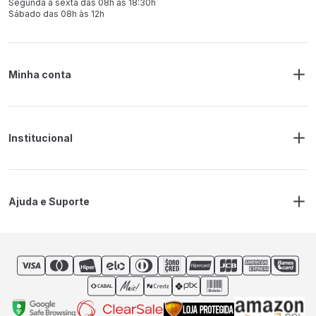
Segunda à sexta das 08h às 18:30h
Sábado das 08h às 12h
Minha conta
Meus Pedidos
Endereço de Entrega
Alterar Senha
Alterar Cadastro
Institucional
Sobre a RM Ferramentas
Politica de Privacidade
Regras Frete Grátis
Ajuda e Suporte
Trocas e devoluções
Prazos de Entrega
Contato