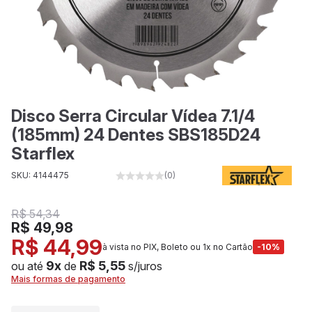
Disco Serra Circular Vídea 7.1/4
(185mm) 24 Dentes SBS185D24
Starflex
SKU: 4144475
(0)
R$ 54,34
R$ 49,98
R$ 44,99
à vista no PIX, Boleto ou 1x no Cartão
-10%
9x
R$ 5,55
ou até
de
s/juros
Mais formas de pagamento