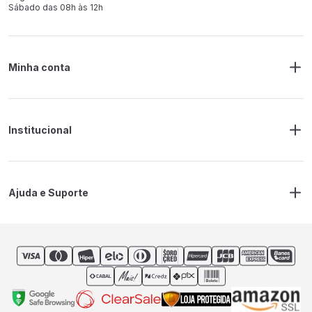
Sábado das 08h às 12h
Minha conta
Meus Pedidos
Endereço de Entrega
Alterar Senha
Alterar Cadastro
Institucional
Sobre a RM Ferramentas
Politica de Privacidade
Regras Frete Grátis
Ajuda e Suporte
Trocas e devoluções
Prazos de Entrega
Contato