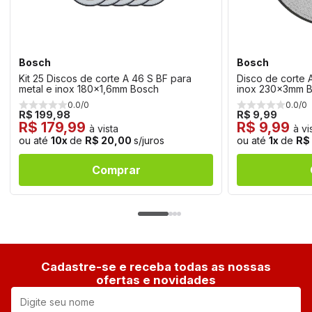
Bosch
Bosch
Kit 25 Discos de corte A 46 S BF para
Disco de corte 
metal e inox 180x1,6mm Bosch
inox 230x3mm 
0.0/0
0.0/0
R$ 199,98
R$ 9,99
R$ 179,99
R$ 9,99
à vista
à vi
ou até
10x
de
R$ 20,00
s/juros
ou até
1x
de
R$
Comprar
Cadastre-se e receba todas as nossas
ofertas e novidades