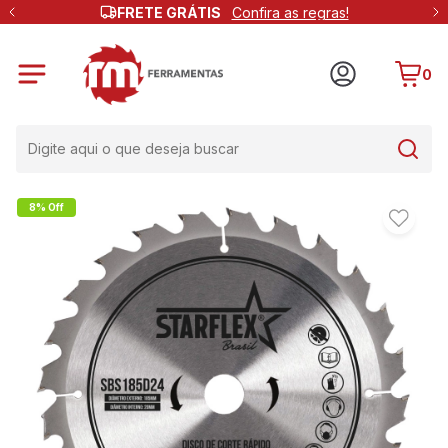
FRETE GRÁTIS
Confira as regras!
0
8% Off