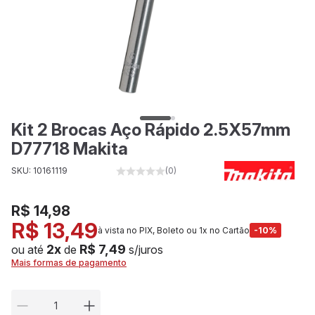
Kit 2 Brocas Aço Rápido 2.5X57mm
D77718 Makita
SKU: 10161119
(0)
R$ 14,98
R$ 13,49
à vista no PIX, Boleto ou 1x no Cartão
-10%
2x
R$ 7,49
ou até
de
s/juros
Mais formas de pagamento