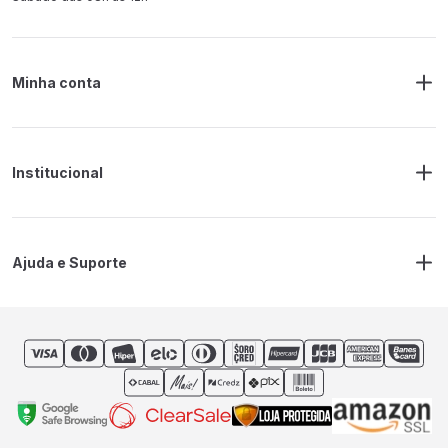
Minha conta
Meus Pedidos
Endereço de Entrega
Alterar Senha
Alterar Cadastro
Institucional
Sobre a RM Ferramentas
Politica de Privacidade
Regras Frete Grátis
Ajuda e Suporte
Trocas e devoluções
Prazos de Entrega
Contato