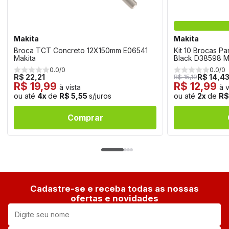
Makita
Makita
Broca TCT Concreto 12X150mm E06541
Kit 10 Brocas P
Makita
Black D38598 M
0.0/0
0.0/0
R$ 22,21
R$ 14,4
R$ 15,19
R$ 19,99
R$ 12,99
à vista
à v
ou até
4x
de
R$ 5,55
s/juros
ou até
2x
de
R$
Comprar
Cadastre-se e receba todas as nossas
ofertas e novidades