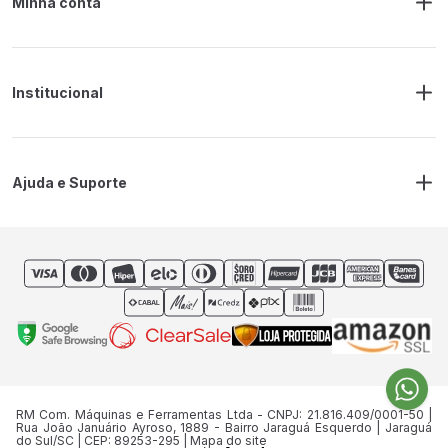
Minha conta
Meus Pedidos
Endereço de Entrega
Alterar Senha
Alterar Cadastro
Institucional
Sobre a RM Ferramentas
Politica de Privacidade
Regras Frete Grátis
Ajuda e Suporte
Trocas e devoluções
Prazos de Entrega
Contato
RM Com. Máquinas e Ferramentas Ltda - CNPJ: 21.816.409/0001-50 |
Rua João Januário Ayroso, 1889 - Bairro Jaraguá Esquerdo | Jaraguá
do Sul/SC | CEP: 89253-295 | Mapa do site