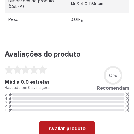
Dimensões do produto
1.5 X 4 X 19.5 cm
(CxLxA)
Peso
0.01kg
Avaliações do produto
0%
Média 0.0 estrelas
Recomendam
Baseado em 0 avaliações
5
(0)
4
(0)
3
(0)
2
(0)
1
(0)
Avaliar produto