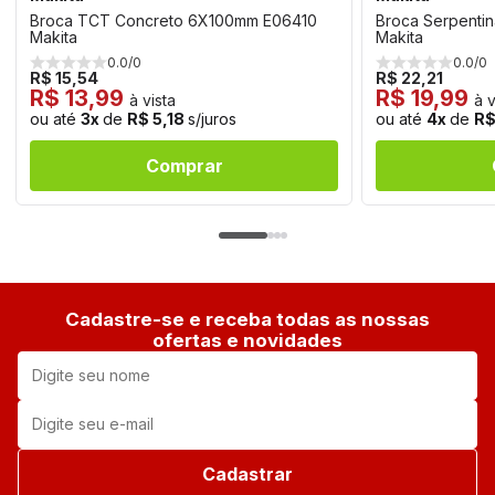
Broca TCT Concreto 6X100mm E06410
Broca Serpenti
Makita
Makita
0.0/0
0.0/0
R$ 15,54
R$ 22,21
R$ 13,99
R$ 19,99
à vista
à v
ou até
3x
de
R$ 5,18
s/juros
ou até
4x
de
R$
Comprar
Cadastre-se e receba todas as nossas
ofertas e novidades
Cadastrar