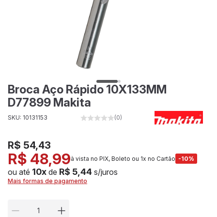
Broca Aço Rápido 10X133MM
D77899 Makita
SKU: 10131153
(0)
R$ 54,43
R$ 48,99
à vista no PIX, Boleto ou 1x no Cartão
-10%
10x
R$ 5,44
ou até
de
s/juros
Mais formas de pagamento