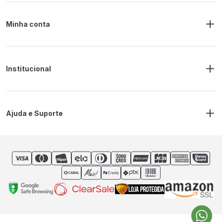
Minha conta
Meus Pedidos
Endereço de Entrega
Alterar Senha
Alterar Cadastro
Institucional
Sobre a RM Ferramentas
Politica de Privacidade
Regras Frete Grátis
Ajuda e Suporte
Trocas e devoluções
Prazos de Entrega
Contato