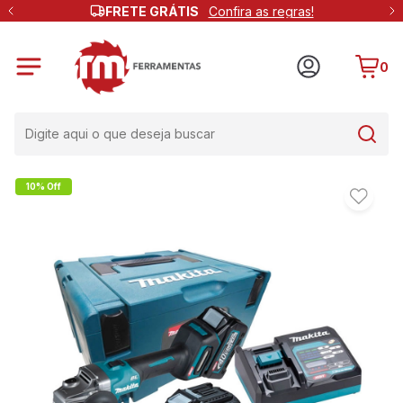
FRETE GRÁTIS
Confira as regras!
0
10% Off