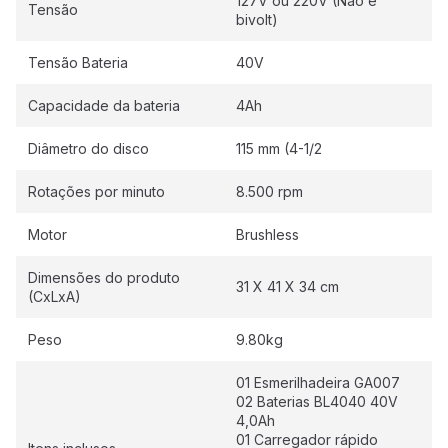
127V ou 220V (Não é
Tensão
bivolt)
Tensão Bateria
40V
Capacidade da bateria
4Ah
Diâmetro do disco
115 mm (4-1/2
Rotações por minuto
8.500 rpm
Motor
Brushless
Dimensões do produto
31 X 41 X 34 cm
(CxLxA)
Peso
9.80kg
01 Esmerilhadeira GA007
02 Baterias BL4040 40V
4,0Ah
01 Carregador rápido