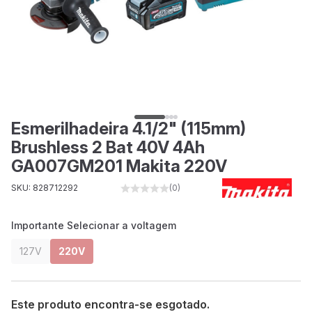
Esmerilhadeira 4.1/2" (115mm)
Brushless 2 Bat 40V 4Ah
GA007GM201 Makita 220V
SKU: 828712292
(0)
Importante Selecionar a voltagem
127V
220V
Este produto encontra-se esgotado.