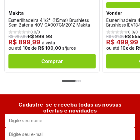
Makita
Vonder
Esmerilhadeira 4.1/2" (115mm) Brushless
Esmerilhadeira 4
Sem Bateria 40V GA007GM201Z Makita
Brushless IEV1
0.0/0
0.0/0
R$ 999,98
R$ 55
R$ 999,99
R$ 631,30
R$ 899,99
R$ 499,99
à vista
ou até
10x
de
R$ 100,00
s/juros
ou até
10x
de
R
Comprar
Cadastre-se e receba todas as nossas
ofertas e novidades