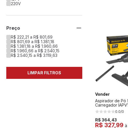
220V
Preço
R$ 222,21 a R$ 801,69
R$ 801,69 a R$ 1.381,18
R$ 1.381,18 a R$ 1.960,66
R$ 1.960,66 a R$ 2.540,15
R$ 2.540,15 a R$ 3.119,63
LIMPAR FILTROS
Vonder
Aspirador de Pó 
Carregador IAPV
0.0/0
R$ 364,43
R$ 327,99
à