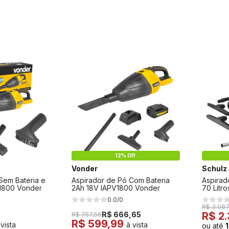
12% Off
Vonder
Schulz
Sem Bateria e
Aspirador de Pó Com Bateria
Aspirad
1800 Vonder
2Ah 18V IAPV1800 Vonder
70 Litr
0.0/0
R$ 3.087
R$ 666,65
R$ 2
R$ 757,56
R$ 599,99
 vista
à vista
ou até