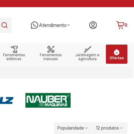
PARCELE EM ATÉ 10X SEM JUROS
RE
Atendimento
0
Ferramentas
Ferramentas
Jardinagem e
Ofertas
elétricas
manuais
agricultura
Popularidade
12 produtos