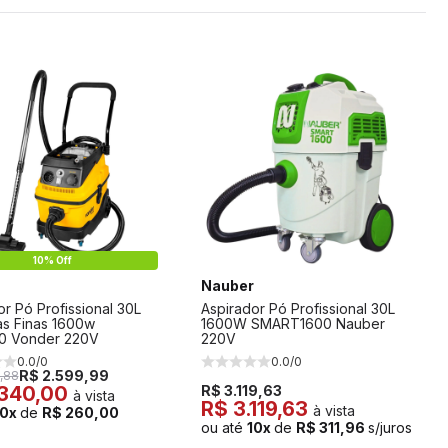
10% Off
Nauber
or Pó Profissional 30L
Aspirador Pó Profissional 30L
las Finas 1600w
1600W SMART1600 Nauber
0 Vonder 220V
220V
0.0/0
0.0/0
R$ 2.599,99
,88
.340,00
R$ 3.119,63
à vista
R$ 3.119,63
à vista
10x
de
R$ 260,00
ou até
10x
de
R$ 311,96
s/juros