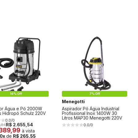
14% Off
7% Off
Menegotti
or Água e Pó 2000W
Aspirador Pó Água Industrial
os Hidropó Schulz 220V
Profissional Inox 1400W 30
Litros MAP30 Menegotti 220V
0.0/0
R$ 2.655,54
,84
0.0/0
.389,99
à vista
10x
de
R$ 265,55