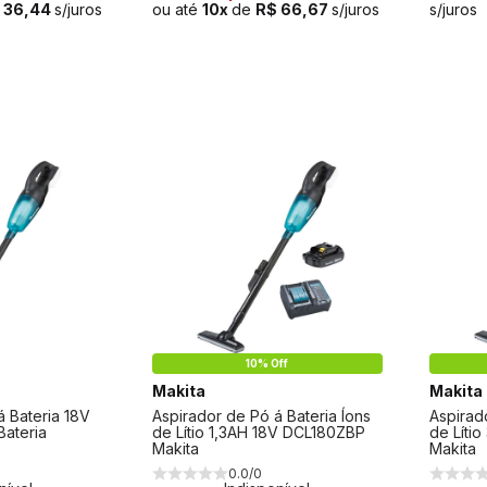
 36,44
s/juros
ou até
10x
de
R$ 66,67
s/juros
s/juros
10% Off
Makita
Makita
á Bateria 18V
Aspirador de Pó á Bateria Íons
Aspirad
Bateria
de Lítio 1,3AH 18V DCL180ZBP
de Líti
Makita
Makita
0.0/0