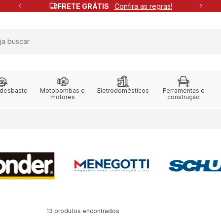
FRETE GRÁTIS
Confira as regras!
 desbaste
Motobombas e
Eletrodomésticos
Ferramentas e
motores
construção
13 produtos encontrados