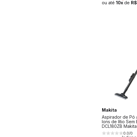
ou até
10x
de
R$
Makita
Aspirador de Pó 
Ions de lítio Sem 
DCL180ZB Makita
0.0/0