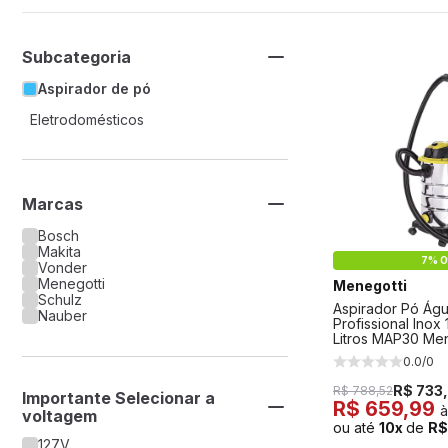
Subcategoria
Aspirador de pó
Eletrodomésticos
Marcas
Bosch
Makita
7% O
Vonder
Menegotti
Menegotti
Schulz
Aspirador Pó Água
Nauber
Profissional Ino
Litros MAP30 Men
0.0/0
R$ 733
R$ 788,52
Importante Selecionar a
R$ 659,99
à
voltagem
ou até
10x
de
R$
127V