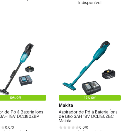
Indisponível
10% Off
12% Off
Makita
or de Pó á Bateria Íons
Aspirador de Pó á Bateria Íons
o 3AH 18V DCL180ZBP
de Lítio 3AH 18V DCL180ZBC
Makita
0.0/0
0.0/0