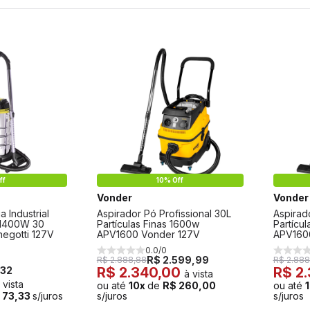
ff
10% Off
Vonder
Vonder
 Industrial
Aspirador Pó Profissional 30L
Aspirad
x 1400W 30
Partículas Finas 1600w
Partícu
egotti 127V
APV1600 Vonder 127V
APV160
0.0/0
R$ 2.599,99
R$ 2.888,88
R$ 2.888
,32
R$ 2.340,00
R$ 2
à vista
 vista
ou até
10x
de
R$ 260,00
ou até
 73,33
s/juros
s/juros
s/juros