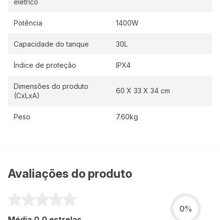
elétrico
Potência
1400W
Capacidade do tanque
30L
Índice de proteção
IPX4
Dimensões do produto
60 X 33 X 34 cm
(CxLxA)
Peso
7.60kg
Avaliações do produto
0%
Média 0.0 estrelas