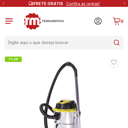
FRETE GRÁTIS
Confira as regras!
0
7% Off