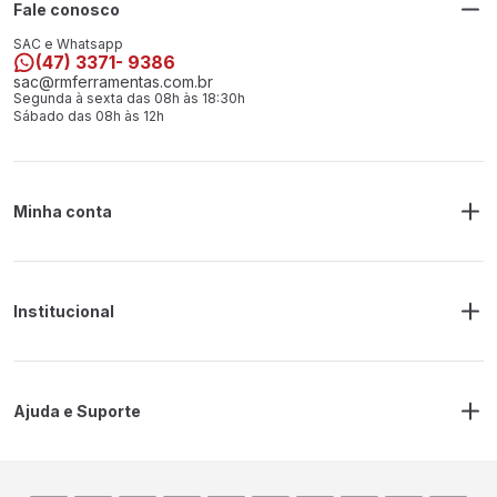
Fale conosco
SAC e Whatsapp
(47) 3371- 9386
sac@rmferramentas.com.br
Segunda à sexta das 08h às 18:30h
Sábado das 08h às 12h
Minha conta
Meus Pedidos
Endereço de Entrega
Alterar Senha
Alterar Cadastro
Institucional
Sobre a RM Ferramentas
Politica de Privacidade
Regras Frete Grátis
Ajuda e Suporte
Trocas e devoluções
Prazos de Entrega
Contato