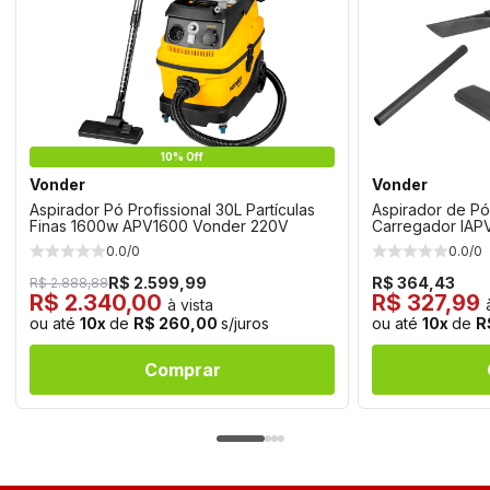
10% Off
Vonder
Vonder
Aspirador Pó Profissional 30L Partículas
Aspirador de Pó
Finas 1600w APV1600 Vonder 220V
Carregador IAP
0.0/0
0.0/0
R$ 2.599,99
R$ 364,43
R$ 2.888,88
R$ 2.340,00
R$ 327,99
à vista
ou até
10x
de
R$ 260,00
s/juros
ou até
10x
de
R
Comprar