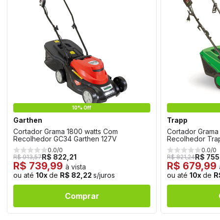
10% Off
Garthen
Trapp
Cortador Grama 1800 watts Com
Cortador Grama
Recolhedor GC34 Garthen 127V
Recolhedor Tra
0.0/0
0.0/0
R$ 822,21
R$ 755
R$ 913,57
R$ 821,24
R$ 739,99
R$ 679,99
à vista
ou até
10x
de
R$ 82,22
s/juros
ou até
10x
de
R
Comprar