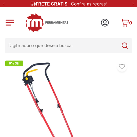
FRETE GRÁTIS
Confira as regras!
0
6% Off