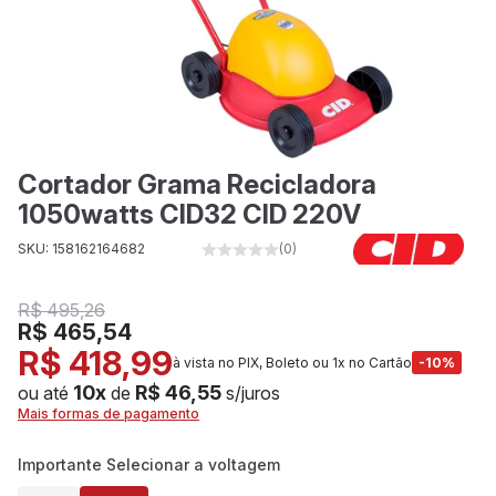
Cortador Grama Recicladora
1050watts CID32 CID 220V
SKU: 158162164682
(0)
R$ 495,26
R$ 465,54
R$ 418,99
à vista no PIX, Boleto ou 1x no Cartão
-10%
10x
R$ 46,55
ou até
de
s/juros
Mais formas de pagamento
Importante Selecionar a voltagem