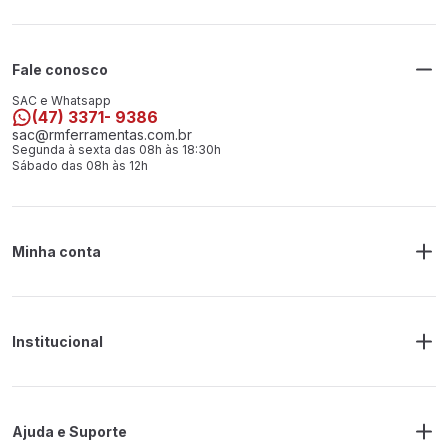
Fale conosco
SAC e Whatsapp
(47) 3371- 9386
sac@rmferramentas.com.br
Segunda à sexta das 08h às 18:30h
Sábado das 08h às 12h
Minha conta
Meus Pedidos
Endereço de Entrega
Alterar Senha
Alterar Cadastro
Institucional
Sobre a RM Ferramentas
Politica de Privacidade
Regras Frete Grátis
Ajuda e Suporte