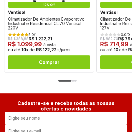
12% Off
Ventisol
Ventisol
Climatizador De Ambientes Evaporativo
Climatizador De
Industrial e Residencial CLI70 Ventisol
Industrial e Res
220V
127V
5.0/1
0.0/0
R$ 1.222,21
R$ 79
R$ 1.388,88
R$ 882,70
R$ 1.099,99
R$ 714,99
à vista
à
ou até
10x
de
R$ 122,22
s/juros
ou até
10x
de
R
Comprar
Cadastre-se e receba todas as nossas
ofertas e novidades