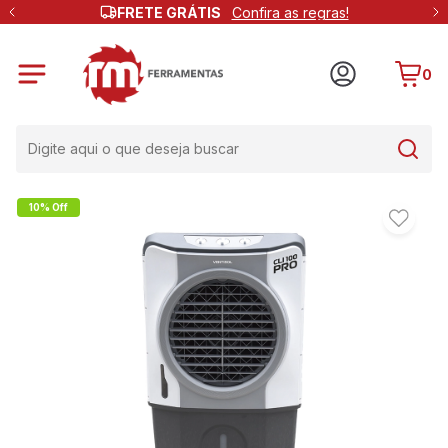
FRETE GRÁTIS
Confira as regras!
0
10% Off