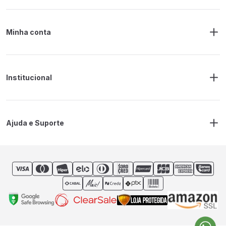
Minha conta
Meus Pedidos
Endereço de Entrega
Alterar Senha
Alterar Cadastro
Institucional
Sobre a RM Ferramentas
Politica de Privacidade
Regras Frete Grátis
Ajuda e Suporte
Trocas e devoluções
Prazos de Entrega
Contato