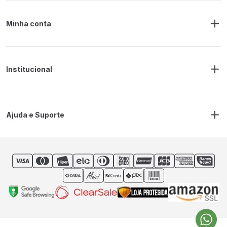
Minha conta
Meus Pedidos
Endereço de Entrega
Alterar Senha
Alterar Cadastro
Institucional
Sobre a RM Ferramentas
Politica de Privacidade
Regras Frete Grátis
Ajuda e Suporte
Trocas e devoluções
Prazos de Entrega
Contato