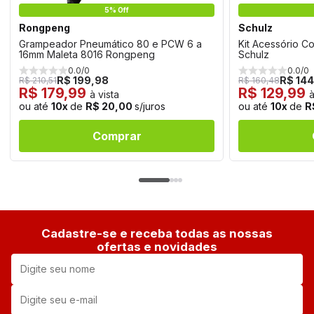
5% Off
Rongpeng
Schulz
Grampeador Pneumático 80 e PCW 6 a
Kit Acessório C
16mm Maleta 8016 Rongpeng
Schulz
0.0/0
0.0/0
R$ 199,98
R$ 144
R$ 210,51
R$ 160,48
R$ 179,99
R$ 129,99
à vista
à
ou até
10x
de
R$ 20,00
s/juros
ou até
10x
de
R
Comprar
Cadastre-se e receba todas as nossas
ofertas e novidades