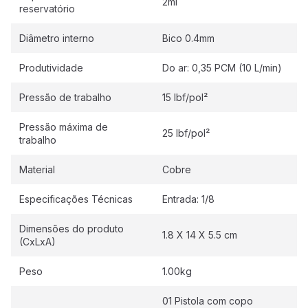
2ml
reservatório
Diâmetro interno
Bico 0.4mm
Produtividade
Do ar: 0,35 PCM (10 L/min)
Pressão de trabalho
15 lbf/pol²
Pressão máxima de
25 lbf/pol²
trabalho
Material
Cobre
Especificações Técnicas
Entrada: 1/8
Dimensões do produto
1.8 X 14 X 5.5 cm
(CxLxA)
Peso
1.00kg
01 Pistola com copo