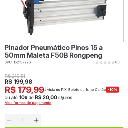
Pinador Pneumático Pinos 15 a
50mm Maleta F50B Rongpeng
SKU: 152157226
(0)
R$ 210,51
R$ 199,98
R$ 179,99
à vista no PIX, Boleto ou 1x no Cartão
-10%
10x
R$ 20,00
ou até
de
s/juros
Mais formas de pagamento