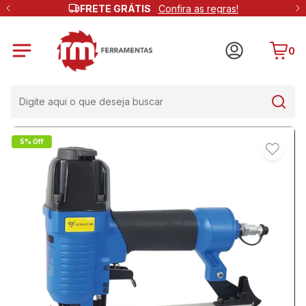
FRETE GRÁTIS
Confira as regras!
0
5% Off