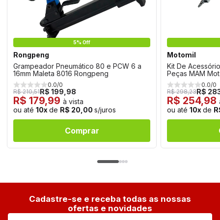
5% Off
Rongpeng
Motomil
Grampeador Pneumático 80 e PCW 6 a
Kit De Acessóri
16mm Maleta 8016 Rongpeng
Peças MAM Mot
0.0/0
0.0/0
R$ 199,98
R$ 283
R$ 210,51
R$ 298,23
R$ 179,99
R$ 254,98
à vista
ou até
10x
de
R$ 20,00
s/juros
ou até
10x
de
R
Comprar
Cadastre-se e receba todas as nossas
ofertas e novidades