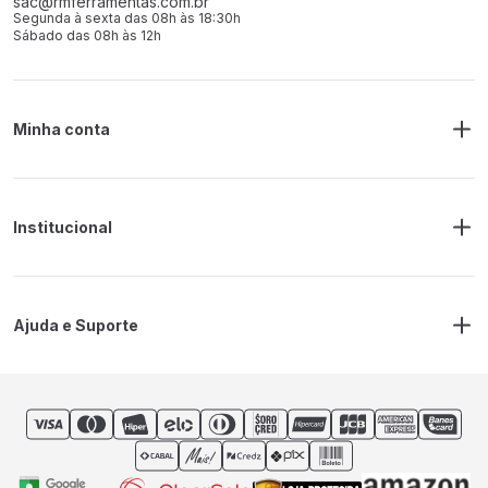
sac@rmferramentas.com.br
Segunda à sexta das 08h às 18:30h
Sábado das 08h às 12h
Minha conta
Meus Pedidos
Endereço de Entrega
Alterar Senha
Alterar Cadastro
Institucional
Sobre a RM Ferramentas
Politica de Privacidade
Regras Frete Grátis
Ajuda e Suporte
Trocas e devoluções
Prazos de Entrega
Contato