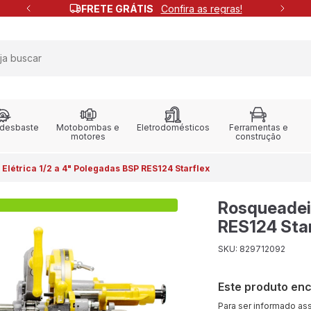
FRETE GRÁTIS
Confira as regras!
 desbaste
Motobombas e
Eletrodomésticos
Ferramentas e
motores
construção
Elétrica 1/2 a 4" Polegadas BSP RES124 Starflex
Rosqueadeir
RES124 Star
SKU: 829712092
Este produto en
Para ser informado as