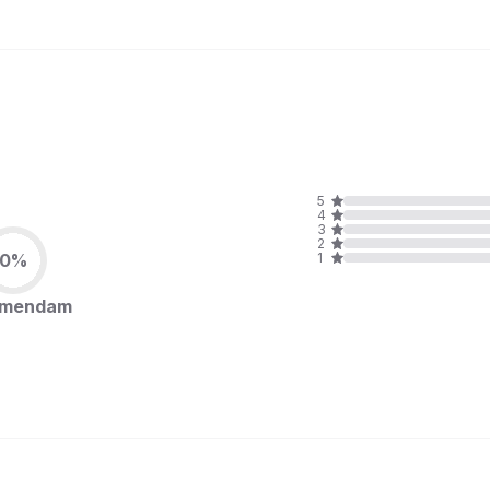
5
4
3
2
0%
1
omendam