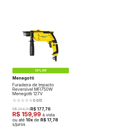
13% Off
Menegotti
Furadeira de Impacto
Reversível MFI750W
Menegotti 127V
0.0/0
R$ 177,76
R$ 204,33
R$ 159,99
à vista
ou até
10x
de
R$ 17,78
s/juros