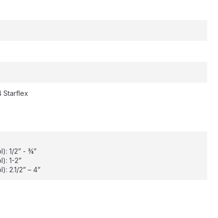
 Starflex
): 1/2” - ¾”
): 1-2”
: 2.1/2” – 4”