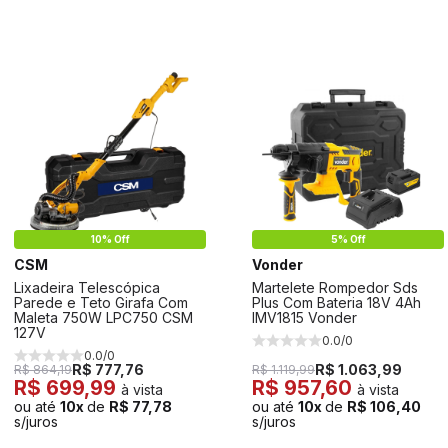
10% Off
5% Off
CSM
Vonder
Lixadeira Telescópica
Martelete Rompedor Sds
Parede e Teto Girafa Com
Plus Com Bateria 18V 4Ah
Maleta 750W LPC750 CSM
IMV1815 Vonder
127V
0.0/0
0.0/0
R$ 777,76
R$ 1.063,99
R$ 864,19
R$ 1.119,99
R$ 699,99
R$ 957,60
à vista
à vista
ou até
10x
de
R$ 77,78
ou até
10x
de
R$ 106,40
s/juros
s/juros