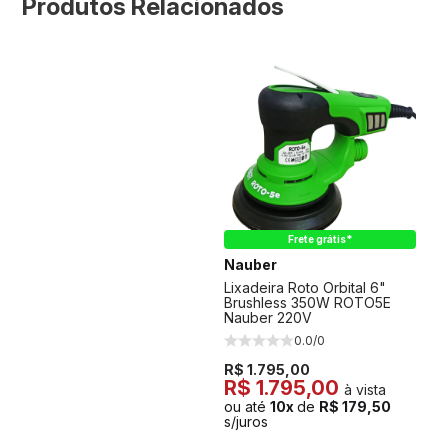
Produtos Relacionados
Frete grátis*
Nauber
Lixadeira Roto Orbital 6"
Brushless 350W ROTO5E
Nauber 220V
0.0/0
R$ 1.795,00
R$ 1.795,00
à vista
ou até
10x
de
R$ 179,50
s/juros