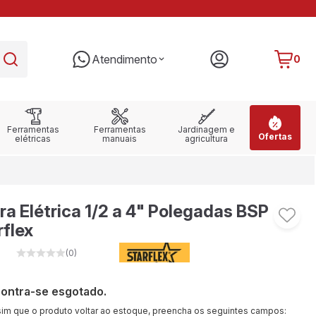
PARCELE EM ATÉ 10X SEM JUROS
RE
Atendimento
0
Ferramentas
Ferramentas
Jardinagem e
Ofertas
elétricas
manuais
agricultura
a Elétrica 1/2 a 4" Polegadas BSP
flex
(0)
contra-se esgotado.
sim que o produto voltar ao estoque, preencha os seguintes campos: