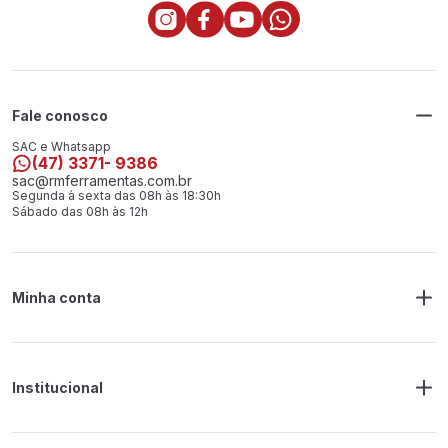
Fale conosco
SAC e Whatsapp
(47) 3371- 9386
sac@rmferramentas.com.br
Segunda à sexta das 08h às 18:30h
Sábado das 08h às 12h
Minha conta
Meus Pedidos
Endereço de Entrega
Alterar Senha
Alterar Cadastro
Institucional
Sobre a RM Ferramentas
Politica de Privacidade