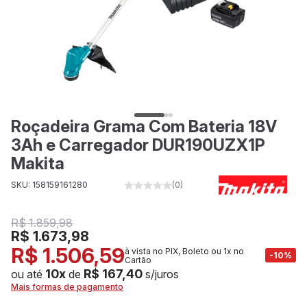
Roçadeira Grama Com Bateria 18V
3Ah e Carregador DUR190UZX1P
Makita
SKU: 158159161280
(0)
R$ 1.859,98
R$ 1.673,98
R$ 1.506,59
à vista no PIX, Boleto ou 1x no
-10%
Cartão
10x
R$ 167,40
ou até
de
s/juros
Mais formas de pagamento