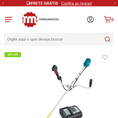
FRETE GRÁTIS
Confira as regras!
0
10% Off