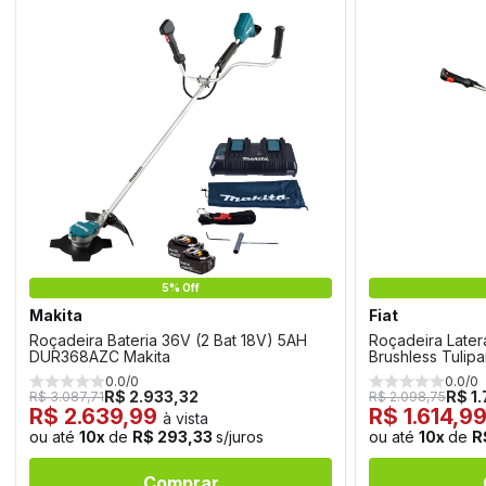
5% Off
Makita
Fiat
Roçadeira Bateria 36V (2 Bat 18V) 5AH
Roçadeira Later
DUR368AZC Makita
Brushless Tulipa
0.0/0
0.0/0
R$ 2.933,32
R$ 1
R$ 3.087,71
R$ 2.098,75
R$ 2.639,99
R$ 1.614,9
à vista
ou até
10x
de
R$ 293,33
s/juros
ou até
10x
de
R
Comprar