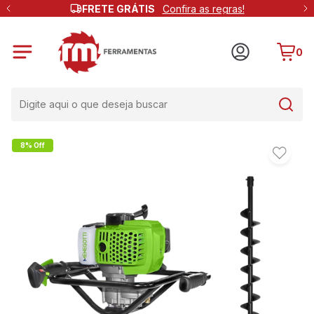
FRETE GRÁTIS
Confira as regras!
0
8% Off