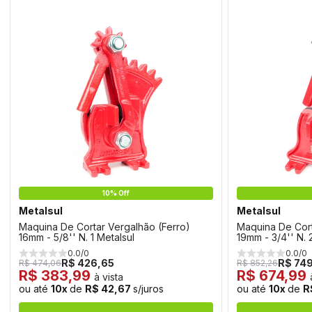
10% Off
Metalsul
Metalsul
Maquina De Cortar Vergalhão (Ferro)
Maquina De Cort
16mm - 5/8'' N. 1 Metalsul
19mm - 3/4'' N. 
0.0/0
0.0/0
R$ 426,65
R$ 74
R$ 474,06
R$ 852,26
R$ 383,99
R$ 674,99
à vista
ou até
10x
de
R$ 42,67
s/juros
ou até
10x
de
R