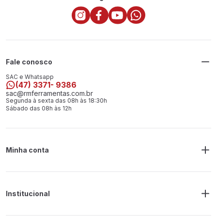
Fale conosco
SAC e Whatsapp
(47) 3371- 9386
sac@rmferramentas.com.br
Segunda à sexta das 08h às 18:30h
Sábado das 08h às 12h
Minha conta
Meus Pedidos
Endereço de Entrega
Alterar Senha
Alterar Cadastro
Institucional
Sobre a RM Ferramentas
Politica de Privacidade