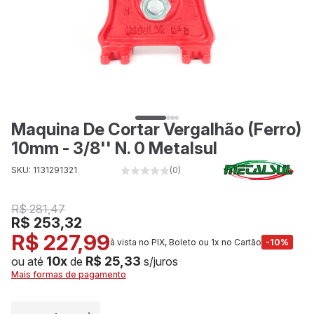
Maquina De Cortar Vergalhão (Ferro)
10mm - 3/8'' N. 0 Metalsul
SKU: 1131291321
(0)
R$ 281,47
R$ 253,32
R$ 227,99
à vista no PIX, Boleto ou 1x no Cartão
-10%
10x
R$ 25,33
ou até
de
s/juros
Mais formas de pagamento