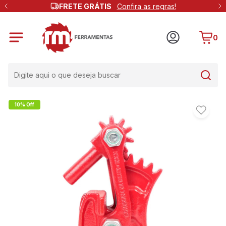
FRETE GRÁTIS
Confira as regras!
0
10% Off