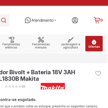
PARCELE EM ATÉ 10X SEM JUROS
RE
Atendimento
0
Ferramentas
Ferramentas
Jardinagem e
Ofertas
elétricas
manuais
agricultura
dor Bivolt + Bateria 18V 3AH
1830B Makita
(0)
contra-se esgotado.
sim que o produto voltar ao estoque, preencha os seguintes campos: