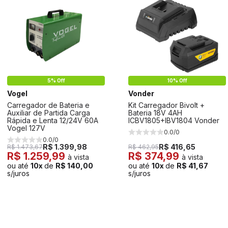
5% Off
10% Off
Vogel
Vonder
Carregador de Bateria e
Kit Carregador Bivolt +
Auxiliar de Partida Carga
Bateria 18V 4AH
Rápida e Lenta 12/24V 60A
ICBV1805+IBV1804 Vonder
Vogel 127V
0.0/0
0.0/0
R$ 1.399,98
R$ 416,65
R$ 1.473,67
R$ 462,95
R$ 1.259,99
R$ 374,99
à vista
à vista
ou até
10x
de
R$ 140,00
ou até
10x
de
R$ 41,67
s/juros
s/juros