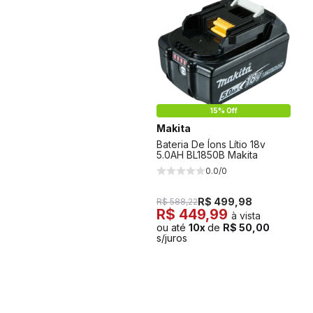
15% Off
Makita
Bateria De Íons Lítio 18v
5.0AH BL1850B Makita
0.0/0
R$ 499,98
R$ 588,22
R$ 449,99
à vista
ou até
10x
de
R$ 50,00
s/juros