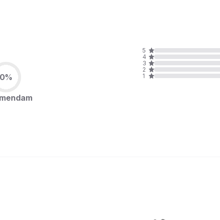
5
4
3
2
0%
1
omendam