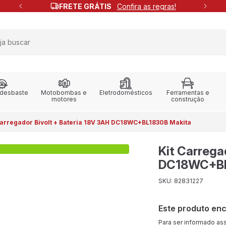
FRETE GRÁTIS
Confira as regras!
 desbaste
Motobombas e
Eletrodomésticos
Ferramentas e
motores
construção
Carregador Bivolt + Bateria 18V 3AH DC18WC+BL1830B Makita
Kit Carrega
DC18WC+BL
SKU: 82831227
Este produto en
Para ser informado as