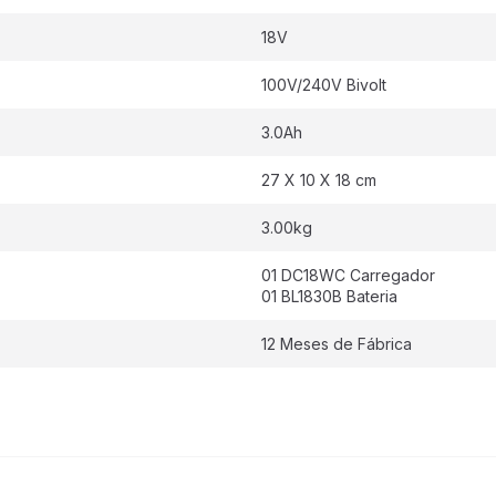
18V
100V/240V Bivolt
3.0Ah
27 X 10 X 18 cm
3.00kg
01 DC18WC Carregador
01 BL1830B Bateria
12 Meses de Fábrica