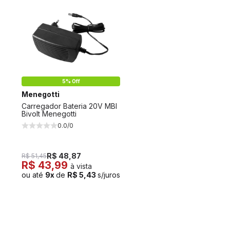
5% Off
Menegotti
Carregador Bateria 20V MBI
Bivolt Menegotti
0.0/0
R$ 48,87
R$ 51,45
R$ 43,99
à vista
ou até
9x
de
R$ 5,43
s/juros