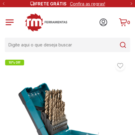
FRETE GRÁTIS
Confira as regras!
0
10% Off