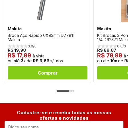
Makita
Makita
Broca Aço Rápido 6X93mm D77811
Kit Brocas 3 Po
Makita
1/4 D62371 Maki
0.0/0
0.0/0
R$ 19,98
R$ 88,87
R$ 17,99
R$ 79,99
à vista
à 
ou até
3x
de
R$ 6,66
s/juros
ou até
10x
de
R
Comprar
Cadastre-se e receba todas as nossas
ofertas e novidades