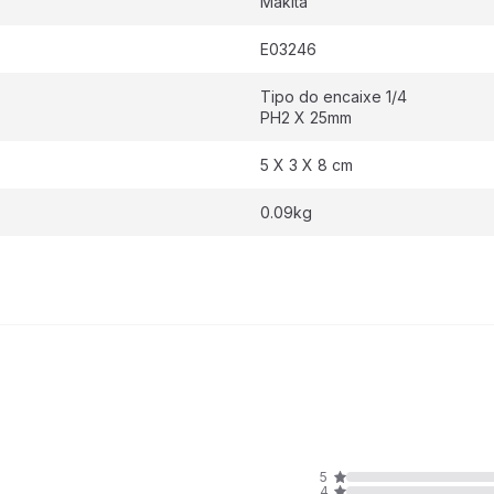
Makita
E03246
Tipo do encaixe 1/4
PH2 X 25mm
5 X 3 X 8 cm
0.09kg
5
4