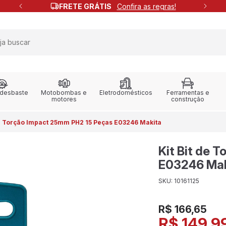
FRETE GRÁTIS
Confira as regras!
 desbaste
Motobombas e
Eletrodomésticos
Ferramentas e
motores
construção
de Torção Impact 25mm PH2 15 Peças E03246 Makita
Kit Bit de 
E03246 Mak
SKU: 10161125
R$ 166,65
R$ 149,9