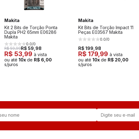
Makita
Makita
Kit 2 Bits de Torção Ponta
Kit Bits de Torção Impact 11
Dupla PH2 65mm E06286
Peças E03567 Makita
Makita
0.0/0
0.0/0
R$ 59,98
R$ 199,98
R$ 59,99
R$ 53,99
R$ 179,99
à vista
à vista
ou até
10x
de
R$ 6,00
ou até
10x
de
R$ 20,00
s/juros
s/juros