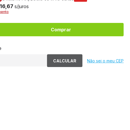
 16,67
s/juros
mento
Comprar
e
CALCULAR
Não sei o meu CEP