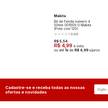
Makita
Bit de Fenda número 4
50mm 001659-0 Makita
(Pote com 120)
0.0/0
R$ 5,54
R$ 4,99
à vista
ou até
1x
de
R$ 4,99
s/juros
Cadastre-se e receba todas as nossas
ofertas e novidades