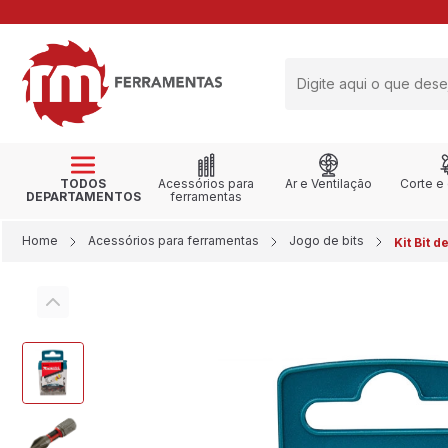
RETIRE NA LOJA
TODOS
Acessórios para
Ar e Ventilação
Corte e
DEPARTAMENTOS
ferramentas
Home
Acessórios para ferramentas
Jogo de bits
Kit Bit 