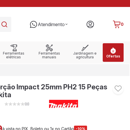
PARCELE EM ATÉ 10X SEM JUROS
RE
Atendimento
0
Ferramentas
Ferramentas
Jardinagem e
Ofertas
elétricas
manuais
agricultura
Torção Impact 25mm PH2 15 Peças
ita
(0)
9
à vista no PIX, Boleto ou 1x no Cartão
-10%