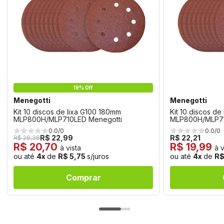
19% Off
Menegotti
Menegotti
Kit 10 discos de lixa G100 180mm
Kit 10 discos d
MLP800H/MLP710LED Menegotti
MLP800H/MLP71
0.0/0
0.0/0
R$ 22,99
R$ 22,21
R$ 28,38
R$ 20,70
R$ 19,99
à vista
à v
ou até
4x
de
R$ 5,75
s/juros
ou até
4x
de
R$
Comprar