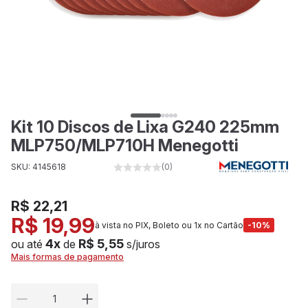
Kit 10 Discos de Lixa G240 225mm
MLP750/MLP710H Menegotti
SKU: 4145618
(0)
R$ 22,21
R$ 19,99
à vista no PIX, Boleto ou 1x no Cartão
-10%
4x
R$ 5,55
ou até
de
s/juros
Mais formas de pagamento