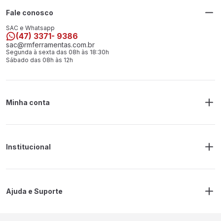
Fale conosco
SAC e Whatsapp
(47) 3371- 9386
sac@rmferramentas.com.br
Segunda à sexta das 08h às 18:30h
Sábado das 08h às 12h
Minha conta
Meus Pedidos
Endereço de Entrega
Alterar Senha
Alterar Cadastro
Institucional
Sobre a RM Ferramentas
Politica de Privacidade
Regras Frete Grátis
Ajuda e Suporte
Trocas e devoluções
Prazos de Entrega