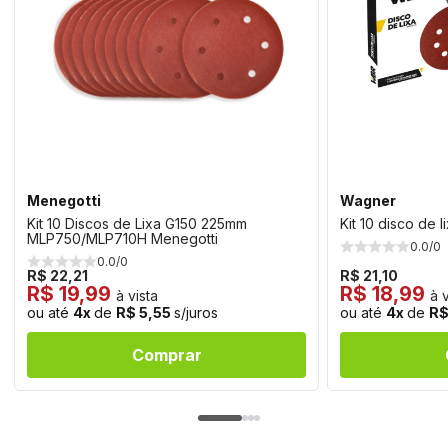
Menegotti
Wagner
Kit 10 Discos de Lixa G150 225mm
Kit 10 disco de
MLP750/MLP710H Menegotti
0.0/0
0.0/0
R$ 22,21
R$ 21,10
R$ 19,99
R$ 18,99
à vista
à v
ou até
4x
de
R$ 5,55
s/juros
ou até
4x
de
R$
Comprar