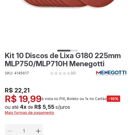
Kit 10 Discos de Lixa G180 225mm
MLP750/MLP710H Menegotti
SKU: 4145617
(0)
R$ 22,21
R$ 19,99
à vista no PIX, Boleto ou 1x no Cartão
-10%
4x
R$ 5,55
ou até
de
s/juros
Mais formas de pagamento