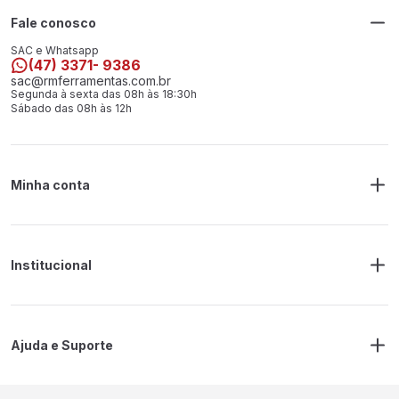
Fale conosco
SAC e Whatsapp
(47) 3371- 9386
sac@rmferramentas.com.br
Segunda à sexta das 08h às 18:30h
Sábado das 08h às 12h
Minha conta
Meus Pedidos
Endereço de Entrega
Alterar Senha
Alterar Cadastro
Institucional
Sobre a RM Ferramentas
Politica de Privacidade
Regras Frete Grátis
Ajuda e Suporte
Trocas e devoluções
Prazos de Entrega