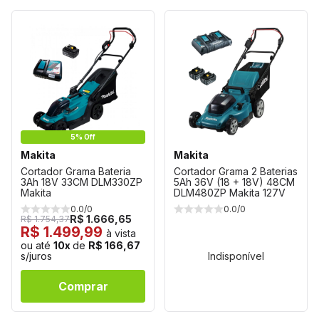
5% Off
Makita
Makita
Cortador Grama Bateria
Cortador Grama 2 Baterias
3Ah 18V 33CM DLM330ZP
5Ah 36V (18 + 18V) 48CM
Makita
DLM480ZP Makita 127V
0.0/0
0.0/0
R$ 1.666,65
R$ 1.754,37
R$ 1.499,99
à vista
ou até
10x
de
R$ 166,67
s/juros
Indisponível
Comprar