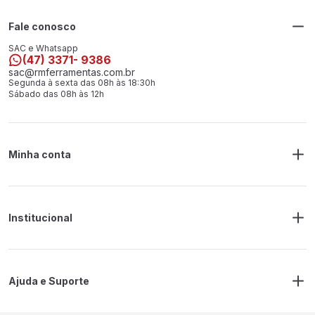
Fale conosco
SAC e Whatsapp
(47) 3371- 9386
sac@rmferramentas.com.br
Segunda à sexta das 08h às 18:30h
Sábado das 08h às 12h
Minha conta
Meus Pedidos
Endereço de Entrega
Alterar Senha
Alterar Cadastro
Institucional
Sobre a RM Ferramentas
Politica de Privacidade
Regras Frete Grátis
Ajuda e Suporte
Trocas e devoluções
Prazos de Entrega