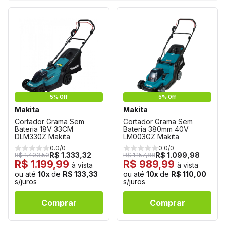
5% Off
5% Off
Makita
Makita
Cortador Grama Sem
Cortador Grama Sem
Bateria 18V 33CM
Bateria 380mm 40V
DLM330Z Makita
LM003GZ Makita
0.0/0
0.0/0
R$ 1.333,32
R$ 1.099,98
R$ 1.403,50
R$ 1.157,88
R$ 1.199,99
R$ 989,99
à vista
à vista
ou até
10x
de
R$ 133,33
ou até
10x
de
R$ 110,00
s/juros
s/juros
Comprar
Comprar