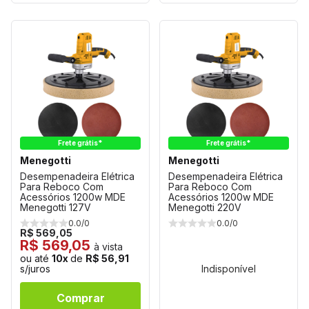
Frete grátis*
Frete grátis*
Menegotti
Menegotti
Desempenadeira Elétrica
Desempenadeira Elétrica
Para Reboco Com
Para Reboco Com
Acessórios 1200w MDE
Acessórios 1200w MDE
Menegotti 127V
Menegotti 220V
0.0/0
0.0/0
R$ 569,05
R$ 569,05
à vista
ou até
10x
de
R$ 56,91
s/juros
Indisponível
Comprar