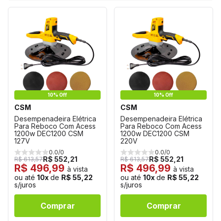
10% Off
10% Off
CSM
CSM
Desempenadeira Elétrica
Desempenadeira Elétrica
Para Reboco Com Acess
Para Reboco Com Acess
1200w DEC1200 CSM
1200w DEC1200 CSM
127V
220V
0.0/0
0.0/0
R$ 552,21
R$ 552,21
R$ 613,57
R$ 613,57
R$ 496,99
R$ 496,99
à vista
à vista
ou até
10x
de
R$ 55,22
ou até
10x
de
R$ 55,22
s/juros
s/juros
Comprar
Comprar