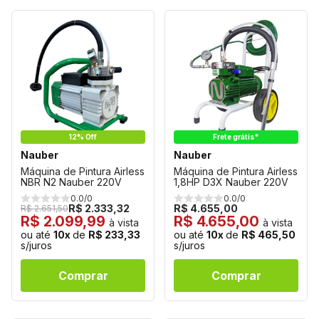
12% Off
Frete grátis*
Nauber
Nauber
Máquina de Pintura Airless
Máquina de Pintura Airless
NBR N2 Nauber 220V
1,8HP D3X Nauber 220V
0.0/0
0.0/0
R$ 2.333,32
R$ 4.655,00
R$ 2.651,50
R$ 2.099,99
R$ 4.655,00
à vista
à vista
ou até
10x
de
R$ 233,33
ou até
10x
de
R$ 465,50
s/juros
s/juros
Comprar
Comprar