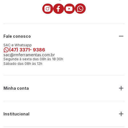
Fale conosco
SAC e Whatsapp
(47) 3371- 9386
sac@rmferramentas.com.br
Segunda à sexta das 08h às 18:30h
Sábado das 08h às 12h
Minha conta
Meus Pedidos
Endereço de Entrega
Alterar Senha
Alterar Cadastro
Institucional
Sobre a RM Ferramentas
Politica de Privacidade