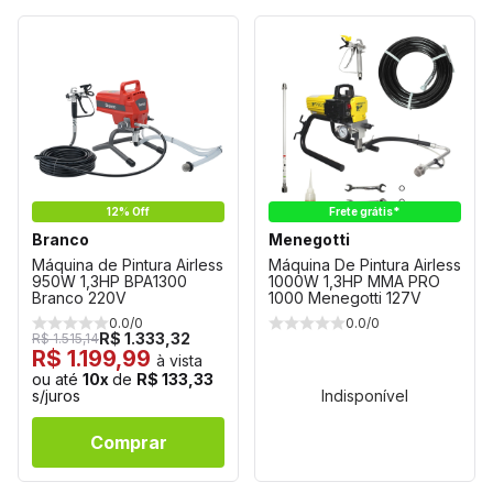
12% Off
Frete grátis*
Branco
Menegotti
Máquina de Pintura Airless
Máquina De Pintura Airless
950W 1,3HP BPA1300
1000W 1,3HP MMA PRO
Branco 220V
1000 Menegotti 127V
0.0/0
0.0/0
R$ 1.333,32
R$ 1.515,14
R$ 1.199,99
à vista
ou até
10x
de
R$ 133,33
s/juros
Indisponível
Comprar