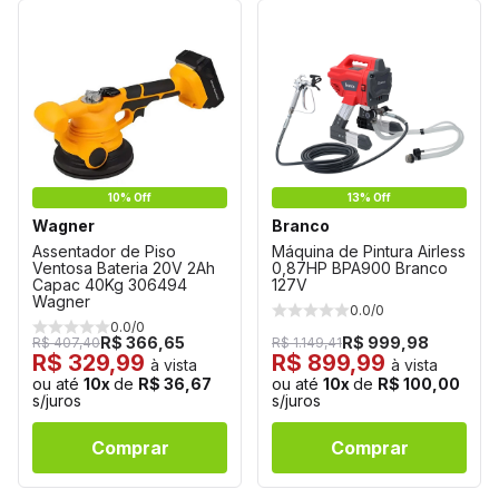
10% Off
13% Off
Wagner
Branco
Assentador de Piso
Máquina de Pintura Airless
Ventosa Bateria 20V 2Ah
0,87HP BPA900 Branco
Capac 40Kg 306494
127V
Wagner
0.0/0
0.0/0
R$ 366,65
R$ 999,98
R$ 407,40
R$ 1.149,41
R$ 329,99
R$ 899,99
à vista
à vista
ou até
10x
de
R$ 36,67
ou até
10x
de
R$ 100,00
s/juros
s/juros
Comprar
Comprar