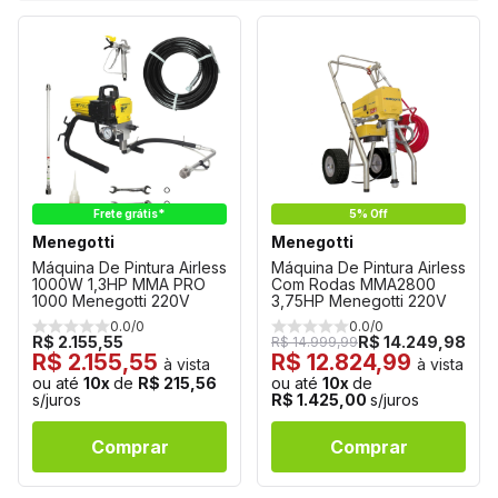
Frete grátis*
5% Off
Menegotti
Menegotti
Máquina De Pintura Airless
Máquina De Pintura Airless
1000W 1,3HP MMA PRO
Com Rodas MMA2800
1000 Menegotti 220V
3,75HP Menegotti 220V
0.0/0
0.0/0
R$ 2.155,55
R$ 14.249,98
R$ 14.999,99
R$ 2.155,55
R$ 12.824,99
à vista
à vista
ou até
10x
de
R$ 215,56
ou até
10x
de
s/juros
R$ 1.425,00
s/juros
Comprar
Comprar