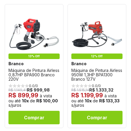
13% Off
12% Off
Branco
Branco
Máquina de Pintura Airless
Máquina de Pintura Airless
0,87HP BPA900 Branco
950W 1,3HP BPA1300
220V
Branco 127V
0.0/0
0.0/0
R$ 999,98
R$ 1.333,32
R$ 1.149,41
R$ 1.515,14
R$ 899,99
R$ 1.199,99
à vista
à vista
ou até
10x
de
R$ 100,00
ou até
10x
de
R$ 133,33
s/juros
s/juros
Comprar
Comprar