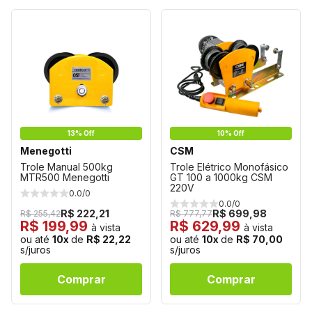
13% Off
10% Off
Menegotti
CSM
Trole Manual 500kg
Trole Elétrico Monofásico
MTR500 Menegotti
GT 100 a 1000kg CSM
220V
0.0/0
0.0/0
R$ 222,21
R$ 699,98
R$ 255,42
R$ 777,77
R$ 199,99
R$ 629,99
à vista
à vista
ou até
10x
de
R$ 22,22
ou até
10x
de
R$ 70,00
s/juros
s/juros
Comprar
Comprar