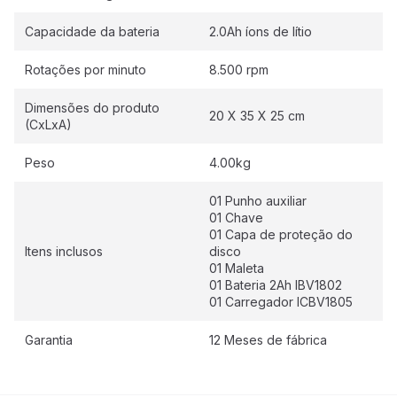
Capacidade da bateria
2.0Ah íons de lítio
Rotações por minuto
8.500 rpm
Dimensões do produto
20 X 35 X 25 cm
(CxLxA)
Peso
4.00kg
01 Punho auxiliar
01 Chave
01 Capa de proteção do
Itens inclusos
disco
01 Maleta
01 Bateria 2Ah IBV1802
01 Carregador ICBV1805
Garantia
12 Meses de fábrica