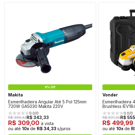
6% Off
Makita
Vonder
Esmerilhadeira Angular Até 5 Pol 125mm
Esmerilhadeira 4
720W GA5030 Makita 220V
Brushless IEV1
0.0/0
0.0/0
R$ 343,33
R$ 55
R$ 366,42
R$ 631,30
R$ 309,00
R$ 499,99
à vista
ou até
10x
de
R$ 34,33
s/juros
ou até
10x
de
R