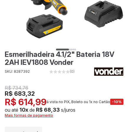
Esmerilhadeira 4.1/2" Bateria 18V
2AH IEV1808 Vonder
SKU: 8287392
(0)
R$ 734,76
R$ 683,32
R$ 614,99
à vista no PIX, Boleto ou 1x no Cartão
-10%
10x
R$ 68,33
ou até
de
s/juros
Mais formas de pagamento