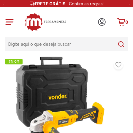
FRETE GRÁTIS
Confira as regras!
0
7% Off