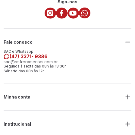
Siga-nos
Fale conosco
SAC e Whatsapp
(47) 3371- 9386
sac@rmferramentas.com.br
Segunda à sexta das 08h às 18:30h
Sábado das 08h às 12h
Minha conta
Meus Pedidos
Endereço de Entrega
Alterar Senha
Alterar Cadastro
Institucional
Sobre a RM Ferramentas