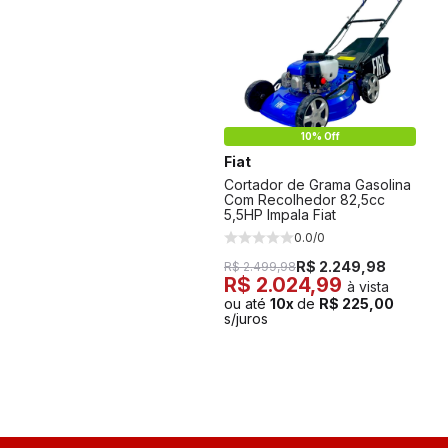
10% Off
Fiat
Cortador de Grama Gasolina
Com Recolhedor 82,5cc
5,5HP Impala Fiat
0.0/0
R$ 2.249,98
R$ 2.499,98
R$ 2.024,99
à vista
ou até
10x
de
R$ 225,00
s/juros