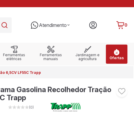
PARCELE EM ATÉ 10X SEM JUROS
RE
Atendimento
0
Ferramentas
Ferramentas
Jardinagem e
Ofertas
elétricas
manuais
agricultura
ão 6,5CV LF55C Trapp
rama Gasolina Recolhedor Tração
C Trapp
(0)