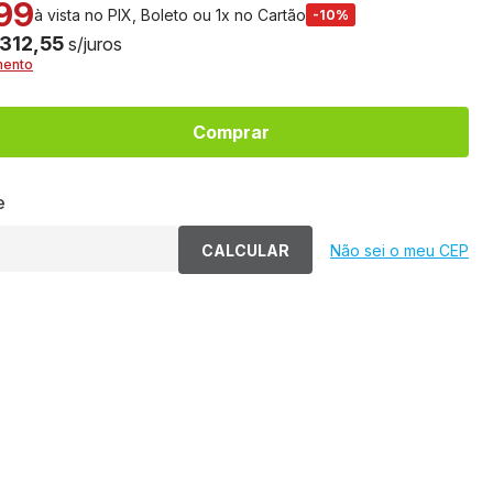
,99
à vista no PIX, Boleto ou 1x no Cartão
-10%
 312,55
s/juros
mento
Comprar
e
CALCULAR
Não sei o meu CEP