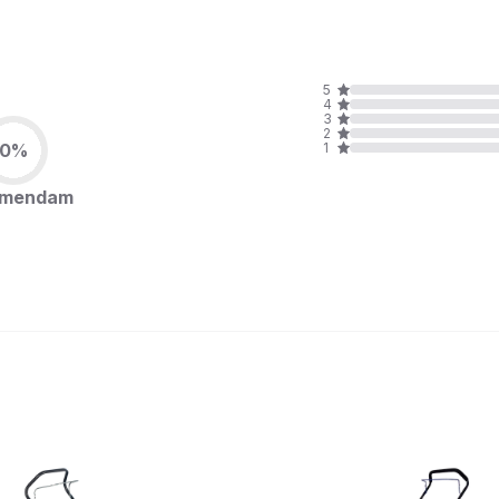
5
4
3
2
0%
1
omendam