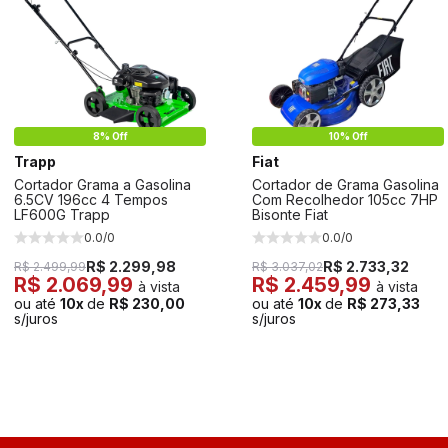
8% Off
10% Off
Trapp
Fiat
Cortador Grama a Gasolina
Cortador de Grama Gasolina
6.5CV 196cc 4 Tempos
Com Recolhedor 105cc 7HP
LF600G Trapp
Bisonte Fiat
0.0/0
0.0/0
R$ 2.299,98
R$ 2.733,32
R$ 2.499,99
R$ 3.037,02
R$ 2.069,99
R$ 2.459,99
à vista
à vista
ou até
10x
de
R$ 230,00
ou até
10x
de
R$ 273,33
s/juros
s/juros