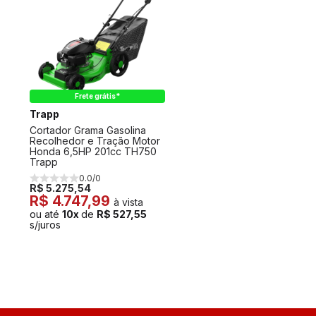
Frete grátis*
Trapp
Cortador Grama Gasolina
Recolhedor e Tração Motor
Honda 6,5HP 201cc TH750
Trapp
0.0/0
R$ 5.275,54
R$ 4.747,99
à vista
ou até
10x
de
R$ 527,55
s/juros