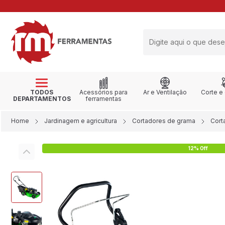
RETIRE NA LOJA
TODOS
Acessórios para
Ar e Ventilação
Corte e
DEPARTAMENTOS
ferramentas
Home
Jardinagem e agricultura
Cortadores de grama
Cort
12% Off