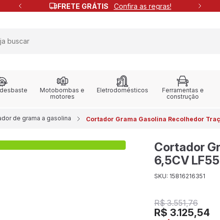
FRETE GRÁTIS
Confira as regras!
 desbaste
Motobombas e
Eletrodomésticos
Ferramentas e
motores
construção
ador de grama a gasolina
Cortador Grama Gasolina Recolhedor Traç
Cortador G
6,5CV LF55
SKU: 15816216351
R$ 3.551,76
R$ 3.125,54