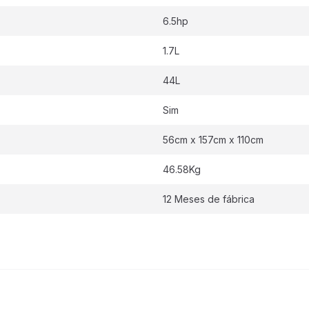
6.5hp
1.7L
44L
Sim
56cm x 157cm x 110cm
46.58Kg
12 Meses de fábrica