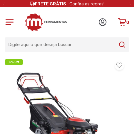
FRETE GRÁTIS
Confira as regras!
0
6% Off