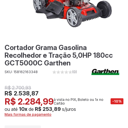
Cortador Grama Gasolina
Recolhedor e Tração 5,0HP 180cc
GCT5000C Garthen
SKU: 158162163348
(0)
R$ 2.700,93
R$ 2.538,87
R$ 2.284,99
à vista no PIX, Boleto ou 1x no
-10%
Cartão
10x
R$ 253,89
ou até
de
s/juros
Mais formas de pagamento