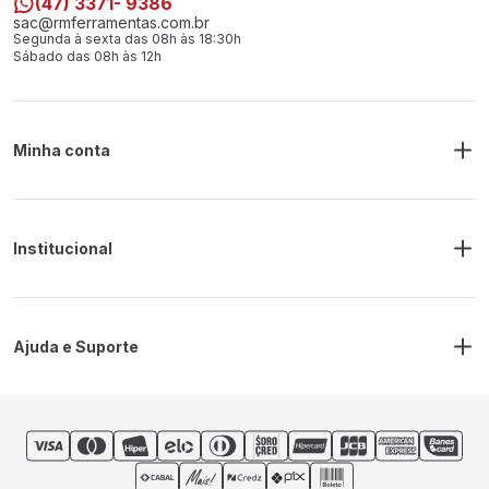
(47) 3371- 9386
sac@rmferramentas.com.br
Segunda à sexta das 08h às 18:30h
Sábado das 08h às 12h
Minha conta
Meus Pedidos
Endereço de Entrega
Alterar Senha
Alterar Cadastro
Institucional
Sobre a RM Ferramentas
Politica de Privacidade
Regras Frete Grátis
Ajuda e Suporte
Trocas e devoluções
Prazos de Entrega
Contato