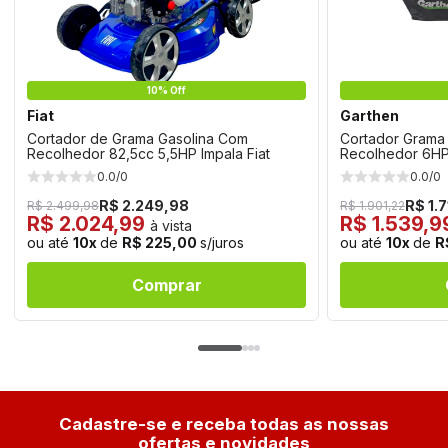
10% Off
Fiat
Garthen
Cortador de Grama Gasolina Com
Cortador Grama
Recolhedor 82,5cc 5,5HP Impala Fiat
Recolhedor 6H
0.0/0
0.0/0
R$ 2.249,98
R$ 1.7
R$ 2.499,98
R$ 1.901,22
R$ 2.024,99
R$ 1.539,
à vista
ou até
10x
de
R$ 225,00
s/juros
ou até
10x
de
R
Comprar
Cadastre-se e receba todas as nossas
ofertas e novidades