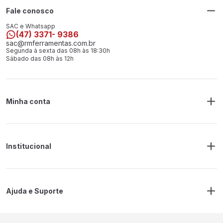
Fale conosco
SAC e Whatsapp
(47) 3371- 9386
sac@rmferramentas.com.br
Segunda à sexta das 08h às 18:30h
Sábado das 08h às 12h
Minha conta
Meus Pedidos
Endereço de Entrega
Alterar Senha
Alterar Cadastro
Institucional
Sobre a RM Ferramentas
Politica de Privacidade
Regras Frete Grátis
Ajuda e Suporte
Trocas e devoluções
Prazos de Entrega
Contato