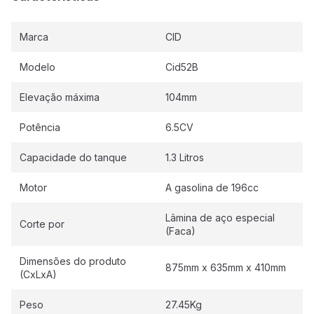
Marca
CID
Modelo
Cid52B
Elevação máxima
104mm
Potência
6.5CV
Capacidade do tanque
1.3 Litros
Motor
A gasolina de 196cc
Lâmina de aço especial
Corte por
(Faca)
Dimensões do produto
875mm x 635mm x 410mm
(CxLxA)
Peso
27.45Kg