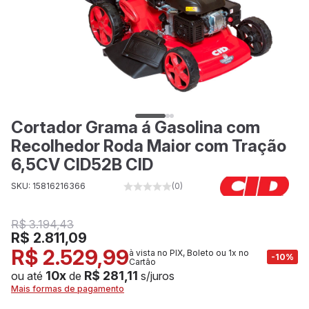
Cortador Grama á Gasolina com
Recolhedor Roda Maior com Tração
6,5CV CID52B CID
SKU: 15816216366
(0)
R$ 3.194,43
R$ 2.811,09
R$ 2.529,99
à vista no PIX, Boleto ou 1x no
-10%
Cartão
10x
R$ 281,11
ou até
de
s/juros
Mais formas de pagamento