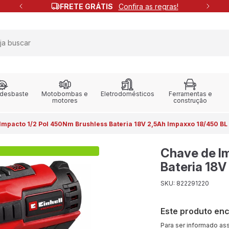
FRETE GRÁTIS
Confira as regras!
 desbaste
Motobombas e
Eletrodomésticos
Ferramentas e
motores
construção
mpacto 1/2 Pol 450Nm Brushless Bateria 18V 2,5Ah Impaxxo 18/450 BL
Chave de I
Bateria 18V
SKU: 822291220
Este produto en
Para ser informado as