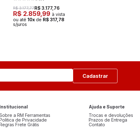
R$ 3.177,76
R$ 3.177,77
R$ 2.859,99
à vista
ou até
10x
de
R$ 317,78
s/juros
Cadastrar
Institucional
Ajuda e Suporte
Sobre a RM Ferramentas
Trocas e devoluções
Politica de Privacidade
Prazos de Entrega
Regras Frete Grátis
Contato