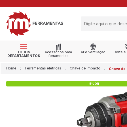
RETIRE NA LOJA
TODOS
Acessórios para
Ar e Ventilação
Corte e
DEPARTAMENTOS
ferramentas
Home
Ferramentas elétricas
Chave de impacto
Chave de I
5% Off