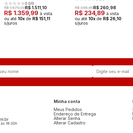
0.0/0
R$ 1.511,10
R$ 260,98
R$ 1.679,00
R$ 346,46
R$ 1.359,99
R$ 234,89
à vista
à vista
ou até
10x
de
R$ 151,11
ou até
10x
de
R$ 26,10
s/juros
s/juros
Minha conta
Meus Pedidos
Endereço de Entrega
Alterar Senha
m.br
Alterar Cadastro
 às 18:30h