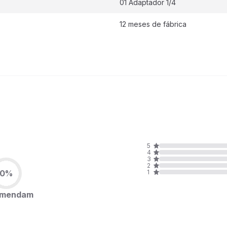
01 Adaptador 1/4
12 meses de fábrica
5
4
3
2
0%
1
omendam