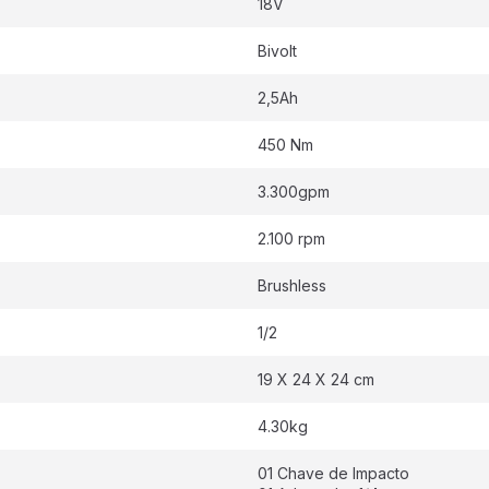
18V
Bivolt
2,5Ah
450 Nm
3.300gpm
2.100 rpm
Brushless
1/2
19 X 24 X 24 cm
4.30kg
01 Chave de Impacto