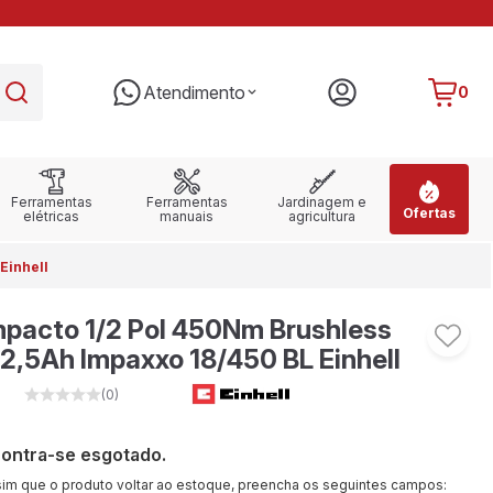
PARCELE EM ATÉ 10X SEM JUROS
RE
Atendimento
0
Ferramentas
Ferramentas
Jardinagem e
Ofertas
elétricas
manuais
agricultura
 Einhell
mpacto 1/2 Pol 450Nm Brushless
 2,5Ah Impaxxo 18/450 BL Einhell
(0)
contra-se esgotado.
sim que o produto voltar ao estoque, preencha os seguintes campos: