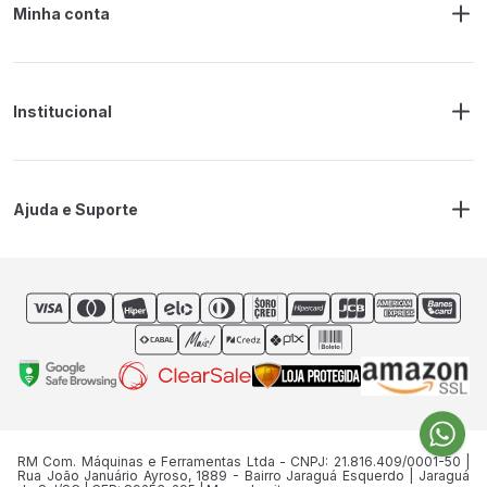
Minha conta
Meus Pedidos
Endereço de Entrega
Alterar Senha
Alterar Cadastro
Institucional
Sobre a RM Ferramentas
Politica de Privacidade
Regras Frete Grátis
Ajuda e Suporte
Trocas e devoluções
Prazos de Entrega
Contato
RM Com. Máquinas e Ferramentas Ltda - CNPJ: 21.816.409/0001-50 |
Rua João Januário Ayroso, 1889 - Bairro Jaraguá Esquerdo | Jaraguá