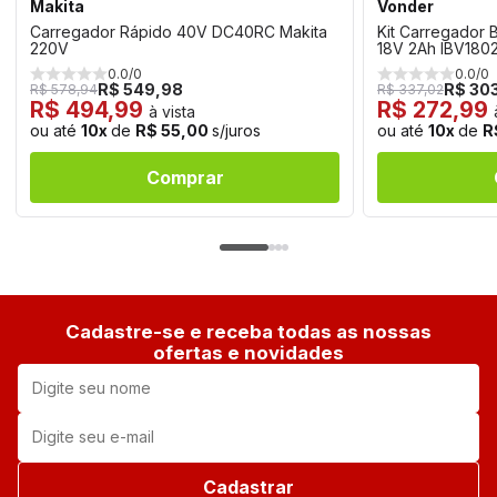
Makita
Vonder
Carregador Rápido 40V DC40RC Makita
Kit Carregador B
220V
18V 2Ah IBV180
0.0/0
0.0/0
R$ 549,98
R$ 30
R$ 578,94
R$ 337,02
R$ 494,99
R$ 272,99
à vista
ou até
10x
de
R$ 55,00
s/juros
ou até
10x
de
R
Comprar
Cadastre-se e receba todas as nossas
ofertas e novidades
Cadastrar