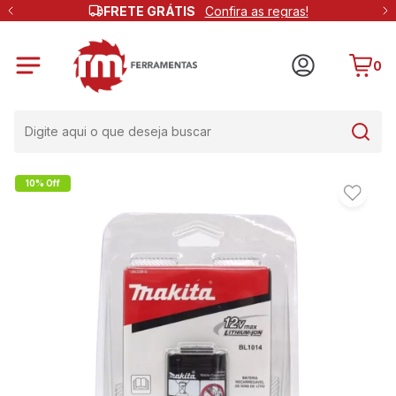
FRETE GRÁTIS
Confira as regras!
0
10% Off