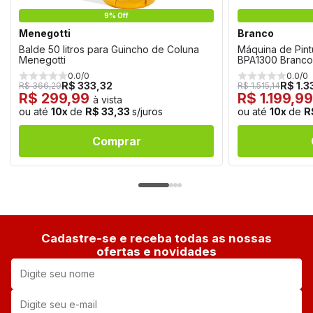
9% Off
Menegotti
Branco
Balde 50 litros para Guincho de Coluna
Máquina de Pint
Menegotti
BPA1300 Branco
0.0/0
0.0/0
R$ 333,32
R$ 1.3
R$ 366,29
R$ 1.515,14
R$ 299,99
R$ 1.199,9
à vista
ou até
10x
de
R$ 33,33
s/juros
ou até
10x
de
R
Comprar
Cadastre-se e receba todas as nossas
ofertas e novidades