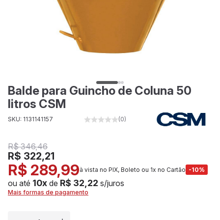
Balde para Guincho de Coluna 50
litros CSM
SKU: 1131141157
(0)
R$ 346,46
R$ 322,21
R$ 289,99
à vista no PIX, Boleto ou 1x no Cartão
-10%
10x
R$ 32,22
ou até
de
s/juros
Mais formas de pagamento