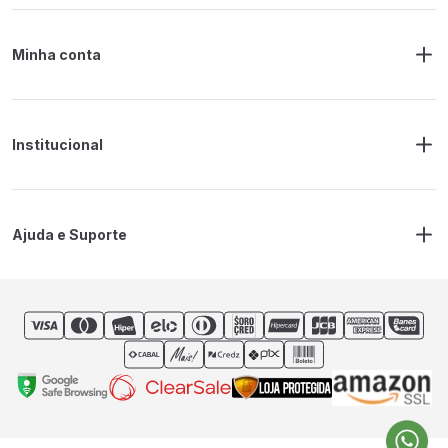
Minha conta
Meus Pedidos
Endereço de Entrega
Alterar Senha
Alterar Cadastro
Institucional
Sobre a RM Ferramentas
Politica de Privacidade
Regras Frete Grátis
Ajuda e Suporte
Trocas e devoluções
Prazos de Entrega
Contato