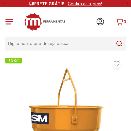
FRETE GRÁTIS
Confira as regras!
0
7% Off