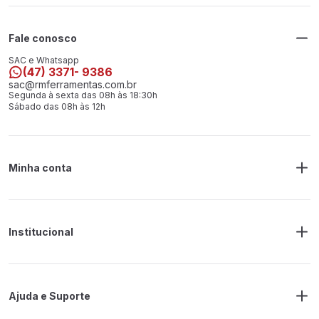
Fale conosco
SAC e Whatsapp
(47) 3371- 9386
sac@rmferramentas.com.br
Segunda à sexta das 08h às 18:30h
Sábado das 08h às 12h
Minha conta
Meus Pedidos
Endereço de Entrega
Alterar Senha
Alterar Cadastro
Institucional
Sobre a RM Ferramentas
Politica de Privacidade
Regras Frete Grátis
Ajuda e Suporte
Trocas e devoluções