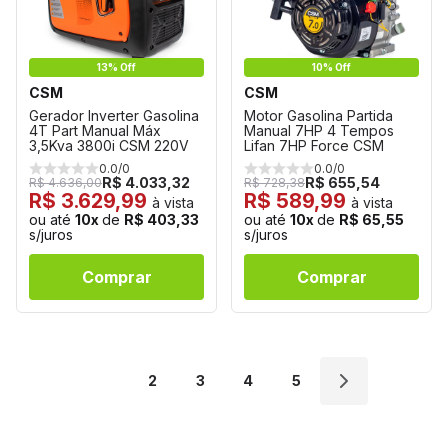
13% Off
10% Off
CSM
CSM
Gerador Inverter Gasolina
Motor Gasolina Partida
4T Part Manual Máx
Manual 7HP 4 Tempos
3,5Kva 3800i CSM 220V
Lifan 7HP Force CSM
0.0/0
0.0/0
R$ 4.033,32
R$ 655,54
R$ 4.636,00
R$ 728,38
R$ 3.629,99
R$ 589,99
à vista
à vista
ou até
10x
de
R$ 403,33
ou até
10x
de
R$ 65,55
s/juros
s/juros
Comprar
Comprar
1
2
3
4
5