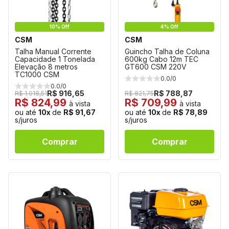
10% Off
4% Off
CSM
CSM
Talha Manual Corrente
Guincho Talha de Coluna
Capacidade 1 Tonelada
600kg Cabo 12m TEC
Elevação 8 metros
GT600 CSM 220V
TC1000 CSM
0.0/0
0.0/0
R$ 916,65
R$ 788,87
R$ 1.018,51
R$ 821,75
R$ 824,99
R$ 709,99
à vista
à vista
ou até
10x
de
R$ 91,67
ou até
10x
de
R$ 78,89
s/juros
s/juros
Comprar
Comprar