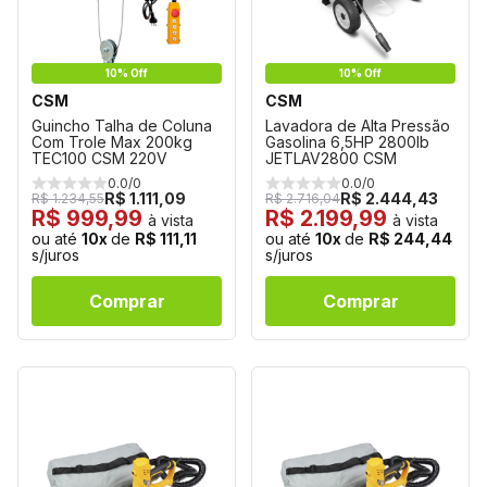
10% Off
10% Off
CSM
CSM
Guincho Talha de Coluna
Lavadora de Alta Pressão
Com Trole Max 200kg
Gasolina 6,5HP 2800lb
TEC100 CSM 220V
JETLAV2800 CSM
0.0/0
0.0/0
R$ 1.111,09
R$ 2.444,43
R$ 1.234,55
R$ 2.716,04
R$ 999,99
R$ 2.199,99
à vista
à vista
ou até
10x
de
R$ 111,11
ou até
10x
de
R$ 244,44
s/juros
s/juros
Comprar
Comprar