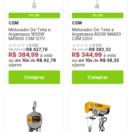
5% Off
8% Off
CSM
CSM
Misturador De Tinta e
Misturador De Tinta e
Argamassa 1600W
Argamassa 850W MA850
MA1600 CSM 127V
CSM 220V
0.0/0
0.0/0
R$ 427,76
R$ 383,32
R$ 450,28
R$ 416,65
R$ 384,99
R$ 344,99
à vista
à vista
ou até
10x
de
R$ 42,78
ou até
10x
de
R$ 38,33
s/juros
s/juros
Comprar
Comprar