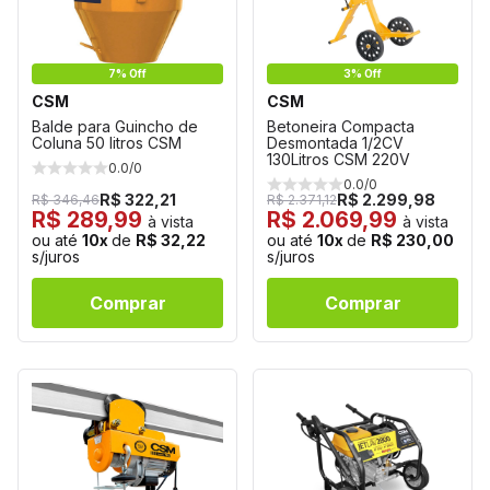
7% Off
3% Off
CSM
CSM
Balde para Guincho de
Betoneira Compacta
Coluna 50 litros CSM
Desmontada 1/2CV
130Litros CSM 220V
0.0/0
0.0/0
R$ 322,21
R$ 2.299,98
R$ 346,46
R$ 2.371,12
R$ 289,99
R$ 2.069,99
à vista
à vista
ou até
10x
de
R$ 32,22
ou até
10x
de
R$ 230,00
s/juros
s/juros
Comprar
Comprar