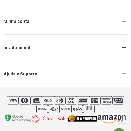
Minha conta
Meus Pedidos
Endereço de Entrega
Alterar Senha
Alterar Cadastro
Institucional
Sobre a RM Ferramentas
Politica de Privacidade
Regras Frete Grátis
Ajuda e Suporte
Trocas e devoluções
Prazos de Entrega
Contato