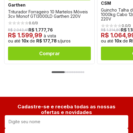
CSM
Garthen
Guincho Talha 
Triturador Forrageiro 10 Martelos Móveis
1000kg Cabo 1
3cv Monof GTI3000LD Garthen 220V
220V
0.0/0
0.0/0
R$ 1.777,76
R$ 1.
R$ 2.043,41
R$ 1.314,80
R$ 1.599,99
R$ 1.064,
à vista
ou até
10x
de
R$ 177,78
s/juros
ou até
10x
de
R
Comprar
Cadastre-se e receba todas as nossas
ofertas e novidades