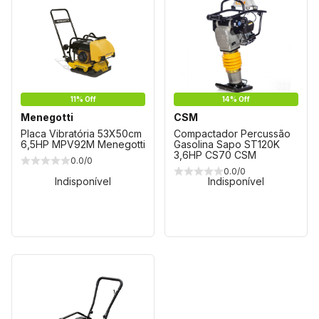
11% Off
14% Off
Menegotti
CSM
Placa Vibratória 53X50cm
Compactador Percussão
6,5HP MPV92M Menegotti
Gasolina Sapo ST120K
3,6HP CS70 CSM
0.0/0
0.0/0
Indisponível
Indisponível