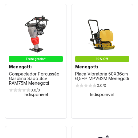
Frete grátis*
10% Off
Menegotti
Menegotti
Compactador Percussão
Placa Vibratória 50X36cm
Gasolina Sapo 4cv
6,5HP MPV62M Menegotti
RAM75M Menegotti
0.0/0
0.0/0
Indisponível
Indisponível