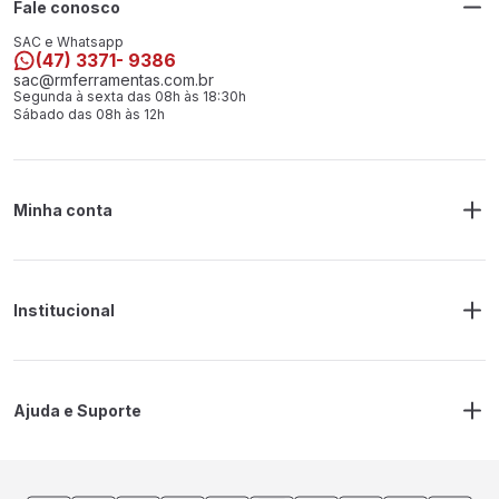
Fale conosco
SAC e Whatsapp
(47) 3371- 9386
sac@rmferramentas.com.br
Segunda à sexta das 08h às 18:30h
Sábado das 08h às 12h
Minha conta
Meus Pedidos
Endereço de Entrega
Alterar Senha
Alterar Cadastro
Institucional
Sobre a RM Ferramentas
Politica de Privacidade
Regras Frete Grátis
Ajuda e Suporte
Trocas e devoluções
Prazos de Entrega
Contato