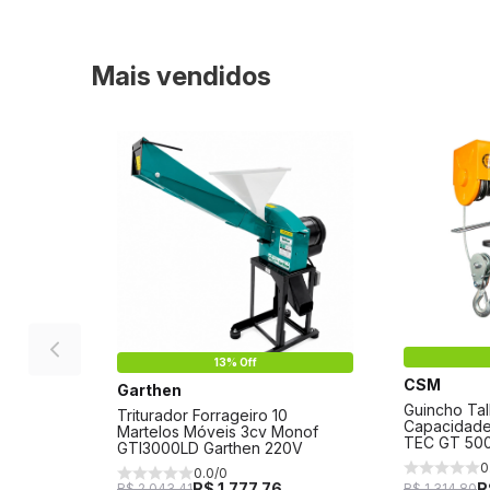
Mais vendidos
13% Off
CSM
Garthen
Guincho Ta
Triturador Forrageiro 10
Capacidade
Martelos Móveis 3cv Monof
TEC GT 50
GTI3000LD Garthen 220V
0
0.0/0
R$ 1.777,76
R
R$ 2.043,41
R$ 1.314,80