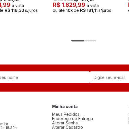
4,99
R$ 1.629,99
à vista
à vista
de
R$ 118,33
s/juros
ou até
10x
de
R$ 181,11
s/juros
Minha conta
Meus Pedidos
Endereço de Entrega
Alterar Senha
m.br
Alterar Cadastro
 às 18:30h