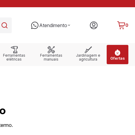
PARCELE EM ATÉ 10X SEM JUROS
RE
Atendimento
0
Ferramentas
Ferramentas
Jardinagem e
Ofertas
elétricas
manuais
agricultura
o
termo.