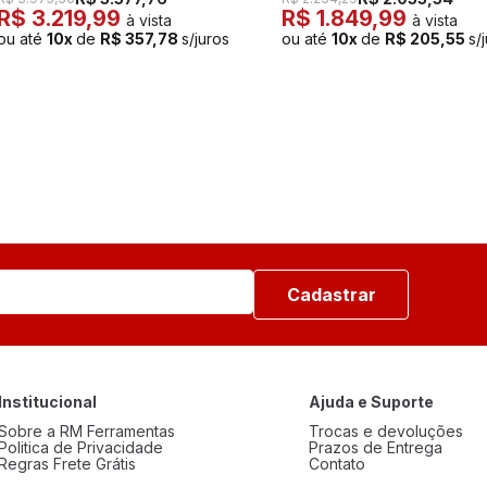
R$ 3.219,99
R$ 1.849,99
à vista
à vista
ou até
10x
de
R$ 357,78
s/juros
ou até
10x
de
R$ 205,55
s/
Cadastrar
Institucional
Ajuda e Suporte
Sobre a RM Ferramentas
Trocas e devoluções
Politica de Privacidade
Prazos de Entrega
Regras Frete Grátis
Contato