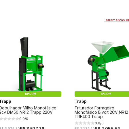
Ferramentas el
10% Off
8% Off
Trapp
Trapp
Debulhador Milho Monofásico
Triturador Forrageiro
2cv DM50 NR12 Trapp 220V
Monofásico Bivolt 2CV NR12
TRF400 Trapp
0.0/0
0.0/0
R$ 3.577,76
R$ 2.055,54
R$ 3.975,30
R$ 2.234,29