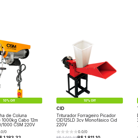
10% Off
10% Off
CID
lha de Coluna
Triturador Forrageiro Picador
 1000kg Cabo 12m
CID125LD 3cv Monofásico Cid
0/1000 CSM 220V
220V
.0/0
0.0/0
$ 1.183,32
R$ 1.811,10
R$ 2.012,33